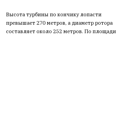
Высота турбины по кончику лопасти
превышает 270 метров, а диаметр ротора
составляет около 252 метров. По площади
ометаемой зоны (пространства, которое
проходит движущаяся часть объекта при
работе) установка сопоставима с семью
футбольными полями. Платформа длиной
около 80,8 метра и шириной 91 метр весит
примерно 24 100 тонн и удерживается на месте
девятью специальными якорями вместе с
канатами из полиэфирного волокна и
якорными цепями.
Инженеры заявляют, что для проекта впервые
в Китае были использованы несколько новых