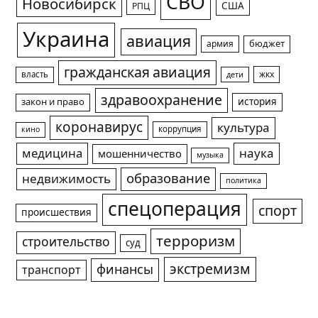
СВО
Новосибирск
США
РПЦ
Украина
авиация
армия
бюджет
гражданская авиация
жкх
власть
дети
здравоохранение
история
закон и право
коронавирус
культура
коррупция
кино
медицина
наука
мошенничество
музыка
образование
недвижимость
политика
спецоперация
спорт
происшествия
терроризм
строительство
суд
экстремизм
финансы
транспорт