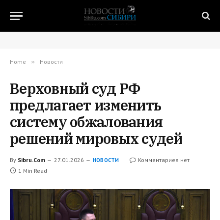
Home
»
Новости
Верховный суд РФ
предлагает изменить
систему обжалования
решений мировых судей
By
Sibru.Com
27.01.2026
Комментариев нет
НОВОСТИ
1 Min Read