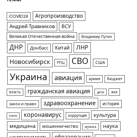
Агропроизводство
COVID19
Андрей Травников
ВСУ
Великая Отечественная война
Владимир Путин
ДНР
ЛНР
Китай
Донбасс
СВО
Новосибирск
США
РПЦ
Украина
авиация
армия
бюджет
гражданская авиация
жкх
власть
дети
здравоохранение
история
закон и право
коронавирус
культура
коррупция
кино
медицина
наука
мошенничество
музыка