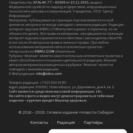
Свидетельство
ЭЛ № ФС 77 – 82268 от 23.11.2021,
выдано
Федеральной службой по надзору в сфере связи, информационных
технологий и массовых коммуникаций. Учредитель: ООО “Центр
Информации”
Материалы, публикуемые на страницах портала являются точкой
зрения их авторов и не всегда совпадают с мнением редакции. Редакция
интернет-журнала SIBRU.COM вступает в диалог и переписку, но не
обязана это делать. Все права на материалы, находящиеся на страницах
интернет-журнала охраняются в соответствии с законодательством РФ,
в том числе об авторском праве и смежных правах. При любом
использовании материалов сайта и сателлитных проектов –
гиперссылка на
SIBRU.COM
обязательна.
Рубрика “Мнения” является самостоятельным сателлитным проектом и
имеет обособленное отношение к деятельности редакции. Мнения
авторов материалов размещенных в рубрике “Мнения” может не
совпадать с мнением редакции.
E-Mail редакции:
info@sibru.com
Телефон редакции: +7 913 002 24 80
Адрес редакции: 630091, Новосибирск, ул. Державина, дом 4, кв. 3
Сайт является средством массовой информации. 18+.
На сайте в фото и видео могут демонстрироваться табачные
изделия – курение вредит Вашему здоровью.
© 2016 – 2026, Сетевое издание «Новости Сибири».
Контакты
Редакция
Партнёры