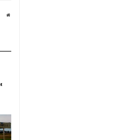
Website
а
и