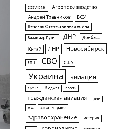
Агропроизводство
COVID19
Андрей Травников
ВСУ
Великая Отечественная война
ДНР
Донбасс
Владимир Путин
Новосибирск
ЛНР
Китай
СВО
США
РПЦ
Украина
авиация
армия
бюджет
власть
гражданская авиация
дети
жкх
закон и право
здравоохранение
история
коронавирус