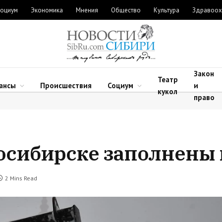
оциум
Экономика
Мнения
Общество
Культура
Здравоох
Закон
Театр
ансы
Происшествия
Социум
и
кукол
право
осибирске заполнены 
2 Mins Read