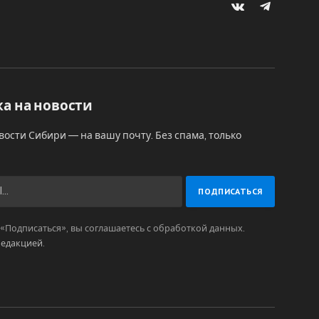
VKontakte
Telegram
а на новости
вости Сибири — на вашу почту. Без спама, только
Подписаться», вы соглашаетесь с обработкой данных.
редакцией
.