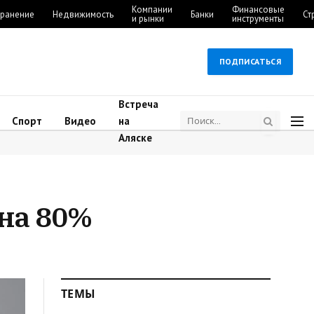
Компании
Финансовые
ранение
Недвижимость
Банки
Ст
и рынки
инструменты
ПОДПИСАТЬСЯ
Встреча
Спорт
Видео
на
Аляске
на 80%
ТЕМЫ