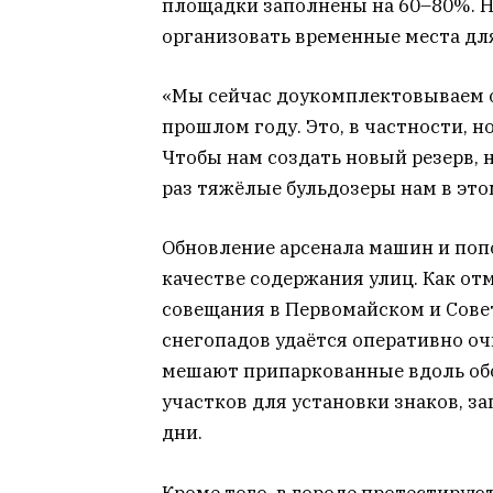
площадки заполнены на 60–80%. Н
организовать временные места для
«Мы сейчас доукомплектовываем о
прошлом году. Это, в частности, н
Чтобы нам создать новый резерв, 
раз тяжёлые бульдозеры нам в это
Обновление арсенала машин и попо
качестве содержания улиц. Как о
совещания в Первомайском и Сове
снегопадов удаётся оперативно оч
мешают припаркованные вдоль об
участков для установки знаков, 
дни.
Кроме того, в городе протестирую