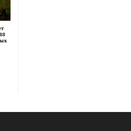
ет
88
вых