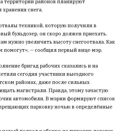
а территории районов планируют
 хранения снега.
твалы техникой, которую получили в
овый бульдозер, он скоро должен приехать.
нам нужно увеличить высоту снегоотвала. Как
м помогут», — сообщил первый вице-мэр.
лнение бригад рабочих сказались и на
тметили сегодня участники выездного
тском районах, даже после сильных
ищать магистрали. Правда, этому зачастую
очин автомобили. В мэрии формируют список
запрещающих парковку ночью в определённые
т новый подход к уборке: на широких дорогах