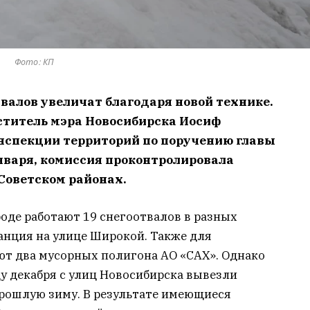
Фото: КП
валов увеличат благодаря новой технике.
ститель мэра Новосибирска Иосиф
инспекции территорий по поручению главы
нваря, комиссия проконтролировала
 Советском районах.
роде работают 19 снегоотвалов в разных
анция на улице Широкой. Также для
ют два мусорных полигона АО «САХ». Однако
цу декабря с улиц Новосибирска вывезли
 прошлую зиму. В результате имеющиеся