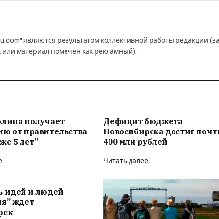
u.com" являются результатом коллективной работы редакции (з
к или материал помечен как рекламный).
олина получает
Дефицит бюджета
ию от правительства
Новосибирска достиг почт
же 5 лет”
400 млн рублей
е
Читать далее
ь идей и людей
ия” ждет
рск