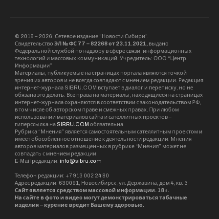
© 2016 – 2026, Сетевое издание “Новости Сибири”.
Свидетельство
ЭЛ № ФС 77 – 82268 от 23.11.2021,
выдано
Федеральной службой по надзору в сфере связи, информационных
технологий и массовых коммуникаций. Учредитель: ООО “Центр
Информации”
Материалы, публикуемые на страницах портала являются точкой
зрения их авторов и не всегда совпадают с мнением редакции. Редакция
интернет-журнала SIBRU.COM вступает в диалог и переписку, но не
обязана это делать. Все права на материалы, находящиеся на страницах
интернет-журнала охраняются в соответствии с законодательством РФ,
в том числе об авторском праве и смежных правах. При любом
использовании материалов сайта и сателлитных проектов –
гиперссылка на
SIBRU.COM
обязательна.
Рубрика “Мнения” является самостоятельным сателлитным проектом и
имеет обособленное отношение к деятельности редакции. Мнения
авторов материалов размещенных в рубрике “Мнения” может не
совпадать с мнением редакции.
E-Mail редакции:
info@sibru.com
Телефон редакции: +7 913 002 24 80
Адрес редакции: 630091, Новосибирск, ул. Державина, дом 4, кв. 3
Сайт является средством массовой информации. 18+.
На сайте в фото и видео могут демонстрироваться табачные
изделия – курение вредит Вашему здоровью.