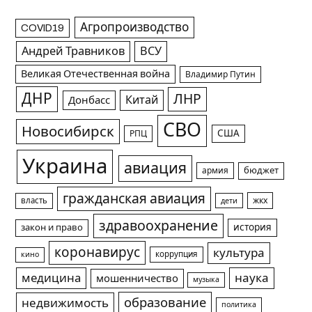
Агропроизводство
COVID19
Андрей Травников
ВСУ
Великая Отечественная война
Владимир Путин
ДНР
ЛНР
Китай
Донбасс
СВО
Новосибирск
США
РПЦ
Украина
авиация
армия
бюджет
гражданская авиация
жкх
власть
дети
здравоохранение
история
закон и право
коронавирус
культура
коррупция
кино
медицина
наука
мошенничество
музыка
образование
недвижимость
политика