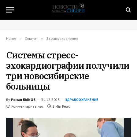
Home
»
Социум
»
Здравоохранение
Системы стресс-
эхокардиографии получили
три новосибирские
больницы
By
Роман БЫКОВ
31.12.2025
ЗДРАВООХРАНЕНИЕ
Комментариев нет
1 Min Read