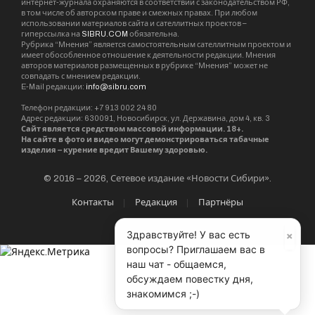
В номинации “Народное голосование” победил
город Новосибирск. Специальные дипломы в
номинации “Восходящая звезда” вручили
городам Архангельск и Владикавказ, в
номинации “Успешный дебют” – городам
Гатчина, Ижевск и Липецк, в номинации
“Преемственность и целеустремленность” –
Нальчику и Сыктывкару. Также были вручены
дипломы городам Донецк и Луганск в
специальной номинации “Успешный дебют и
воля к победе”.
×
Здравствуйте! У вас есть
вопросы? Приглашаем вас в
« Наша культурная среда — это открытая
наш чат - общаемся,
лаборатория. В Новосибирске искусство и
обсуждаем повестку дня,
наука, технологии и культура ведут
знакомимся ;-)
постоянный спор и диалог, формируя