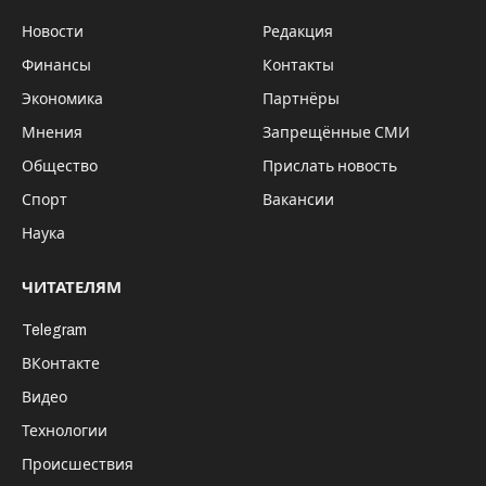
SibRu.com
Культурной столицей России 2027 года
стал Челябинск. За право называться
культурной столицей также боролись
Новосибирск, Вологда, Калуга, Рязань,
Сочи, Ставрополь, Ульяновск.
Итоги конкурса городов подвели в
воскресенье, 14 декабря, в Москве. Решением