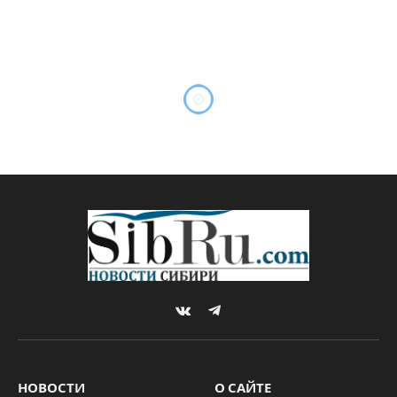
Новосибирск уступил статус
“культурной столицы”
Челябинску
By
Sibru.Com
15.12.2025
Комментариев нет
*ГЛАВНОЕ
2 Mins Read