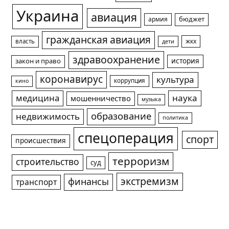
Украина
авиация
армия
бюджет
гражданская авиация
жкх
власть
дети
здравоохранение
история
закон и право
коронавирус
культура
коррупция
кино
медицина
наука
мошенничество
музыка
образование
недвижимость
политика
спецоперация
спорт
происшествия
терроризм
строительство
суд
экстремизм
финансы
транспорт