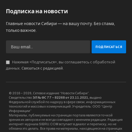
экспертного жюри культурной столицей
России 2027 года стал Челябинск. Как
сообщается на сайте Общенационального
конкурса городов России «Культурная столица
года», жюри учитывало программу, потенциал,
инфраструктуру города.
Победителя объявил председатель
оргкомитета, депутат ГосДумы Николай
Новичков. «Вы не представляете, насколько
сложно нам было принимать решения», –
объяснил он.
За право называться культурной столицей
также боролись Новосибирск, Вологда, Калуга,
Рязань, Сочи, Ставрополь, Ульяновск.