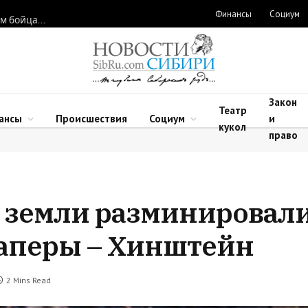
Финансы
Социум
Новосибирские нейрохирурги восстановили функции рук двум бойцам после минно-взрывных травм
Закон
Театр
ансы
Происшествия
Социум
и
кукол
право
ой земли разминировал
саперы – Хинштейн
2 Mins Read