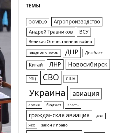
ТЕМЫ
Агропроизводство
COVID19
Андрей Травников
ВСУ
Великая Отечественная война
ДНР
Донбасс
Владимир Путин
Новосибирск
ЛНР
Китай
СВО
США
РПЦ
Украина
авиация
армия
бюджет
власть
гражданская авиация
дети
жкх
закон и право