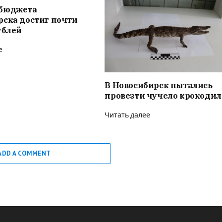
бюджета
рска достиг почти
ублей
е
В Новосибирск пытались
провезти чучело крокодил
Читать далее
ADD A COMMENT