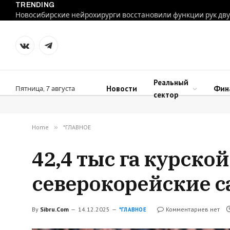
TRENDING
VKontakte
Telegram
Реальный
Новости
Фин
Пятница, 7 августа
сектор
Home
»
*ГЛАВНОЕ
42,4 тыс га курск
северокорейские 
By
Sibru.Com
14.12.2025
Комментариев нет
*ГЛАВНОЕ