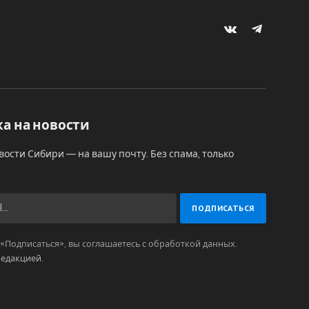
VKontakte
Telegram
а на новости
вости Сибири — на вашу почту. Без спама, только
Подписаться», вы соглашаетесь с обработкой данных.
редакцией
.