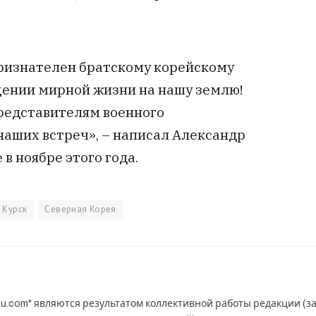
 признателен братскому корейскому
щении мирной жизни на нашу землю!
представителям военного
наших встреч», – написал Александр
в ноябре этого года.
Курск
Северная Корея
u.com" являются результатом коллективной работы редакции (з