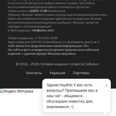
Значимость события для всех хоккеистов
отметила заместитель Губернатора Валентина
Дудникова, которая поприветствовала
участников. «Это не просто спортивное
мероприятие, это история про героев с
неограниченными возможностями. Мы рады
стать площадкой проведения такого
уникального события. Здесь царит особая
атмосфера поддержки и взаимопонимания.
Особенно символично, что на лед вышли дети
вместе с нашими участниками СВО. Это
×
Здравствуйте! У вас есть
вопросы? Приглашаем вас в
встреча разных поколений, где каждый знает,
наш чат - общаемся,
что такое мужество, стойкость и умение идти
обсуждаем повестку дня,
к цели вопреки обстоятельствам», –
знакомимся ;-)
подчеркнула она.