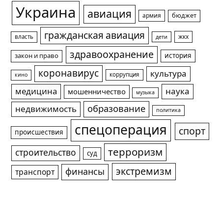
Украина
авиация
армия
бюджет
гражданская авиация
жкх
власть
дети
здравоохранение
история
закон и право
коронавирус
культура
коррупция
кино
медицина
наука
мошенничество
музыка
образование
недвижимость
политика
спецоперация
спорт
происшествия
терроризм
строительство
суд
экстремизм
финансы
транспорт