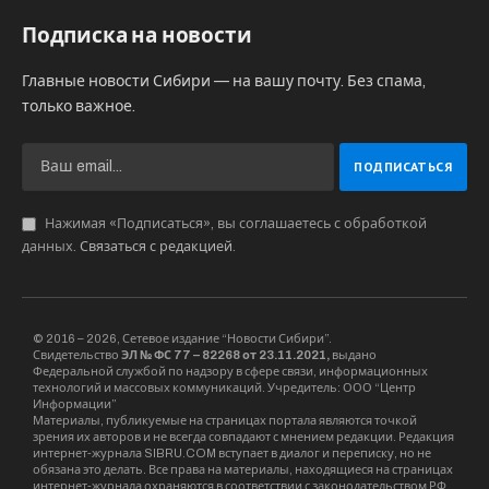
важного события – на лед вышли ребята,
занимающиеся следж-хоккеем и ветераны
специальной военной операции, а также
игроки сборной России под руководством
первого вице-президента ФХР, главного
тренера сборной команды по хоккею «Россия
25» Романа Ротенберга. Вместе они провели
упражнения на развитие координации и
точность владения шайбой, отработали
технику быстрого старта и броски по воротам,
а также сыграли товарищеский матч.
Проведение такого матча направлено на
развитие сотрудничества в области
адаптивного хоккея между командами и
субъектами Российской Федерации.