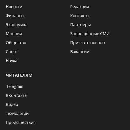
Выставочный матч «Хоккей для всех» 10
декабря открыл Фестиваль хоккея в
Новосибирске. Вместе с игроками детской
команды по следж-хоккею и ветеранами
специальной военной операции игроки
сборной «Россия 25» и тренерский штаб
провели мастер-классы на льду и сыграли
товарищескую игру на «Сибирь-Арене».
Фестиваль хоккея в Новосибирске стартовал с