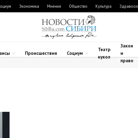
оциум
Экономика
Мнения
Общество
Культура
Здравоох
Закон
Театр
ансы
Происшествия
Социум
и
кукол
право