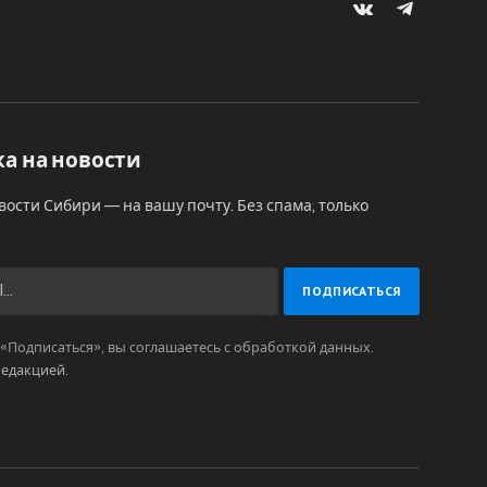
VKontakte
Telegram
а на новости
вости Сибири — на вашу почту. Без спама, только
Подписаться», вы соглашаетесь с обработкой данных.
редакцией
.