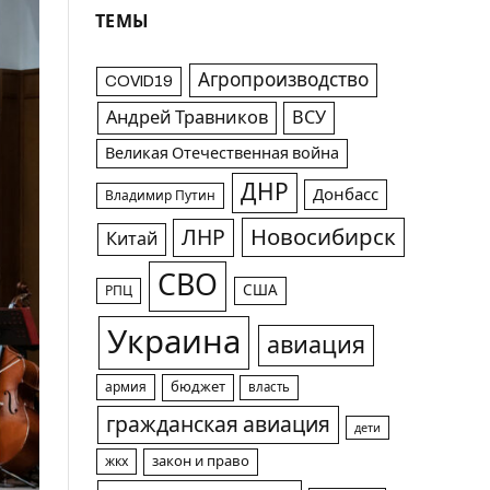
ТЕМЫ
Агропроизводство
COVID19
Андрей Травников
ВСУ
Великая Отечественная война
ДНР
Донбасс
Владимир Путин
Новосибирск
ЛНР
Китай
СВО
США
РПЦ
Украина
авиация
армия
бюджет
власть
гражданская авиация
дети
жкх
закон и право