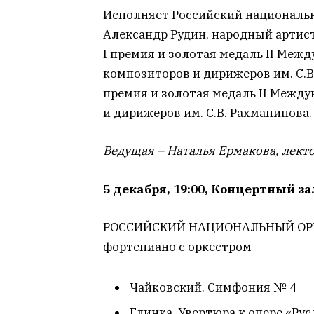
Исполняет Российский национальн
Александр Рудин, народный артис
I премия и золотая медаль II Меж
композиторов и дирижеров им. С.В.
премия и золотая медаль II Межд
и дирижеров им. С.В. Рахманинова.
Ведущая – Наталья Ермакова, лек
5 декабря, 19:00, Концертный 
РОССИЙСКИЙ НАЦИОНАЛЬНЫЙ ОРКЕС
фортепиано с оркестром
Чайковский. Симфония № 4
Глинка. Увертюра к опере «Ру