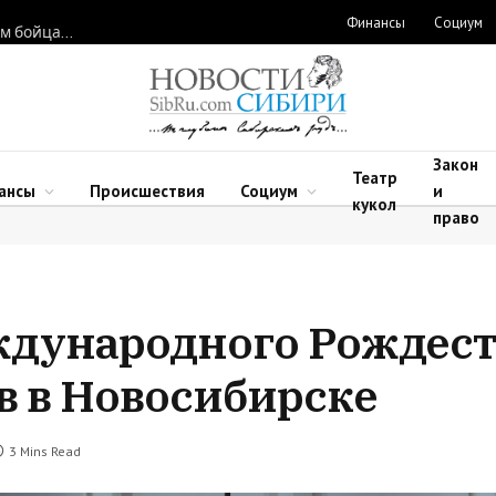
Финансы
Социум
Новосибирские нейрохирурги восстановили функции рук двум бойцам после минно-взрывных травм
Закон
Театр
ансы
Происшествия
Социум
и
кукол
право
ждународного Рождест
в в Новосибирске
3 Mins Read