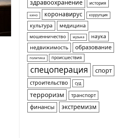
здравоохранение
история
коронавирус
коррупция
кино
культура
медицина
наука
мошенничество
музыка
образование
недвижимость
происшествия
политика
спецоперация
спорт
строительство
суд
терроризм
транспорт
экстремизм
финансы