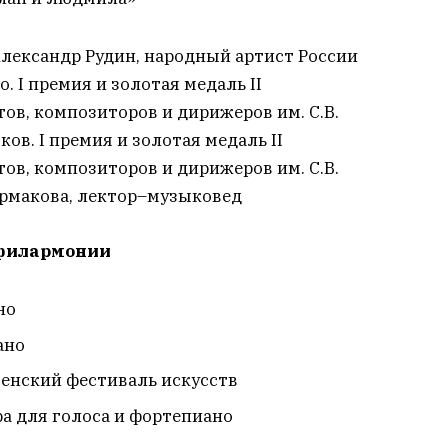
лександр Рудин, народный артист России
 I премия и золотая медаль II
ов, композиторов и дирижеров им. С.В.
ов. I премия и золотая медаль II
ов, композиторов и дирижеров им. С.В.
Ермакова, лектор–музыковед
л филармонии
но
ано
енский фестиваль искусств
а для голоса и фортепиано