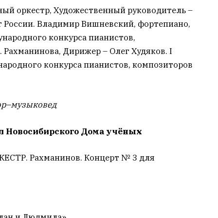
ый оркестр, Художественный руководитель –
т России. Владимир Вишневский, фортепиано,
дународного конкурса пианистов,
 Рахманинова, Дирижер – Олег Худяков. I
ународного конкурса пианистов, композиторов
тор–музыковед
зал Новосибирского Дома учёных
ТР. Рахманинов. Концерт № 3 для
слан и Людмила»