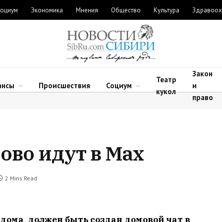
оциум
Экономика
Мнения
Общество
Культура
Здравоох
Закон
Театр
ансы
Происшествия
Социум
и
кукол
право
ово идут в Max
2 Mins Read
дома должен быть создан домовой чат в