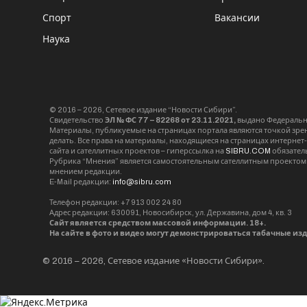
Спорт
Вакансии
Наука
© 2016 – 2026, Сетевое издание “Новости Сибири”.
Свидетельство
ЭЛ № ФС 77 – 82268 от 23.11.2021,
выдано Федерально
Материалы, публикуемые на страницах портала являются точкой зрени
делать. Все права на материалы, находящиеся на страницах интернет
сайта и сателлитных проектов – гиперссылка на
SIBRU.COM
обязател
Рубрика “Мнения” является самостоятельным сателлитным проектом 
мнением редакции.
E-Mail редакции:
info@sibru.com
Телефон редакции: +7 913 002 24 80
Адрес редакции: 630091, Новосибирск, ул. Державина, дом 4, кв. 3
Сайт является средством массовой информации. 18+.
На сайте в фото и видео могут демонстрироваться табачные из
© 2016 – 2026, Сетевое издание «Новости Сибири».