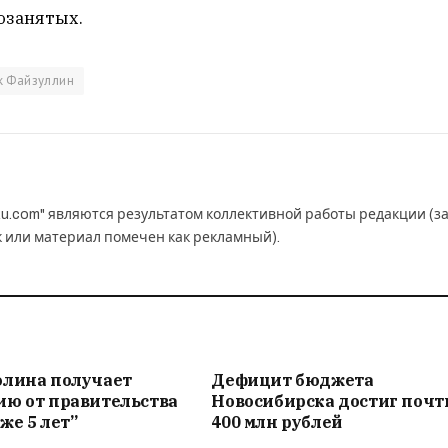
озанятых.
к Файзуллин
u.com" являются результатом коллективной работы редакции (з
к или материал помечен как рекламный).
олина получает
Дефицит бюджета
ию от правительства
Новосибирска достиг почт
же 5 лет”
400 млн рублей