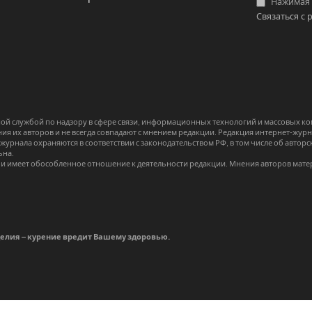
Нажимая «
Связаться с 
й службой по надзору в сфере связи, информационных технологий и массовых 
я их авторов и не всегда совпадают с мнением редакции. Редакция интернет-журна
-журнала охраняются в соответствии с законодательством РФ, в том числе об авт
ьна.
и имеет обособленное отношение к деятельности редакции. Мнения авторов мате
делия – курение вредит Вашему здоровью.