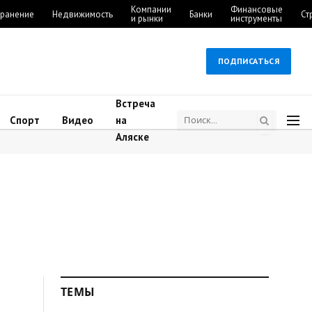
Компании
Финансовые
ранение
Недвижимость
Банки
Ст
и рынки
инструменты
ПОДПИСАТЬСЯ
Встреча
Спорт
Видео
на
Аляске
ТЕМЫ