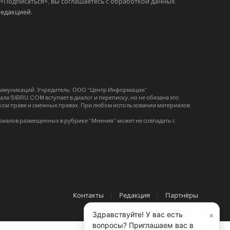
Подписаться», вы соглашаетесь с обработкой данных.
редакцией
.
коммуникаций. Учредитель: ООО “Центр Информации”
ла SIBRU.COM вступает в диалог и переписку, но не обязана это
орском праве и смежных правах. При любом использовании материалов
риалов размещенных в рубрике “Мнения” может не совпадать с
Контакты
Редакция
Партнёры
×
Здравствуйте! У вас есть
вопросы? Приглашаем вас в