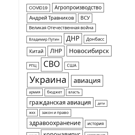
Агропроизводство
COVID19
Андрей Травников
ВСУ
Великая Отечественная война
ДНР
Донбасс
Владимир Путин
Новосибирск
ЛНР
Китай
СВО
США
РПЦ
Украина
авиация
армия
бюджет
власть
гражданская авиация
дети
жкх
закон и право
здравоохранение
история
коронавирус