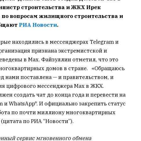
министр строительства и ЖКХ Ирек
 по вопросам жилищного строительства и
общают
РИА Новости
.
орые находились в мессенджерах Telegram и
организация признана экстремистской и
еведены в Мах. Файзуллин отметил, что это
ногоквартирных домов в стране. «Обращаюсь
ед нами поставлена — и правительством, и
ия цифрового мессенджера Max в ЖКХ.
ен создать чат до конца года и перевести на
am и WhatsApp*. И официально закрепить статус
абота по почти миллиону многоквартирных
 (цитата по РИА “Новости”).
нный сервис мгновенного обмена