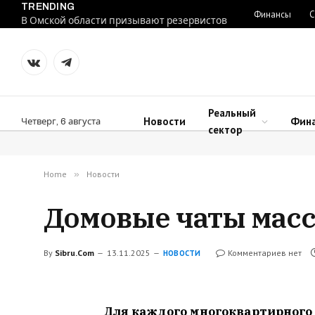
TRENDING
Финансы
С
В Омской области призывают резервистов
VKontakte
Telegram
Реальный
Новости
Фин
Четверг, 6 августа
сектор
Home
»
Новости
Домовые чаты масс
By
Sibru.Com
13.11.2025
Комментариев нет
НОВОСТИ
Для каждого многоквартирного 