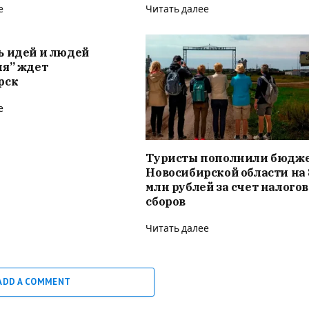
е
Читать далее
ь идей и людей
ия” ждет
рск
е
Туристы пополнили бюдж
Новосибирской области на 
млн рублей за счет налого
сборов
Читать далее
ADD A COMMENT