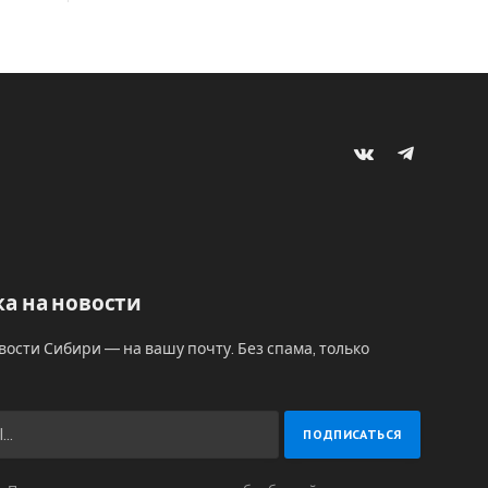
VKontakte
Telegram
а на новости
вости Сибири — на вашу почту. Без спама, только