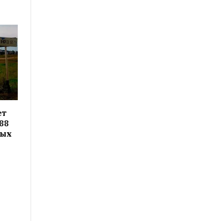
ет
88
вых