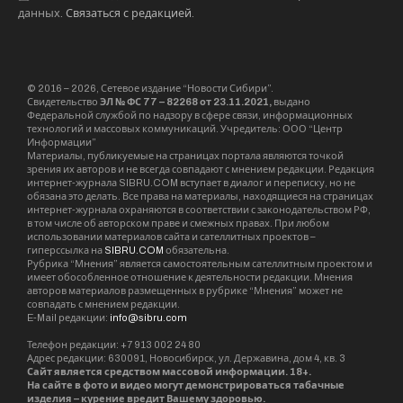
данных.
Связаться с редакцией
.
© 2016 – 2026, Сетевое издание “Новости Сибири”.
Свидетельство
ЭЛ № ФС 77 – 82268 от 23.11.2021,
выдано
Федеральной службой по надзору в сфере связи, информационных
технологий и массовых коммуникаций. Учредитель: ООО “Центр
Информации”
Материалы, публикуемые на страницах портала являются точкой
зрения их авторов и не всегда совпадают с мнением редакции. Редакция
интернет-журнала SIBRU.COM вступает в диалог и переписку, но не
обязана это делать. Все права на материалы, находящиеся на страницах
интернет-журнала охраняются в соответствии с законодательством РФ,
в том числе об авторском праве и смежных правах. При любом
использовании материалов сайта и сателлитных проектов –
гиперссылка на
SIBRU.COM
обязательна.
Рубрика “Мнения” является самостоятельным сателлитным проектом и
имеет обособленное отношение к деятельности редакции. Мнения
авторов материалов размещенных в рубрике “Мнения” может не
совпадать с мнением редакции.
E-Mail редакции:
info@sibru.com
Телефон редакции: +7 913 002 24 80
Адрес редакции: 630091, Новосибирск, ул. Державина, дом 4, кв. 3
Сайт является средством массовой информации. 18+.
На сайте в фото и видео могут демонстрироваться табачные
изделия – курение вредит Вашему здоровью.