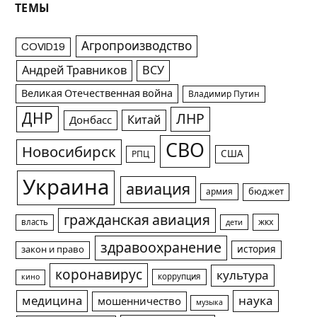
ТЕМЫ
Агропроизводство
COVID19
Андрей Травников
ВСУ
Великая Отечественная война
Владимир Путин
ДНР
ЛНР
Китай
Донбасс
СВО
Новосибирск
США
РПЦ
Украина
авиация
армия
бюджет
гражданская авиация
жкх
власть
дети
здравоохранение
история
закон и право
коронавирус
культура
коррупция
кино
медицина
наука
мошенничество
музыка