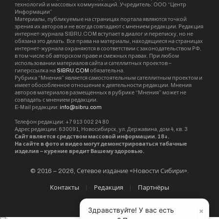
технологий и массовых коммуникаций. Учредитель: ООО “Центр
Информации”
Материалы, публикуемые на страницах портала являются точкой
зрения их авторов и не всегда совпадают с мнением редакции. Редакция
интернет-журнала SIBRU.COM вступает в диалог и переписку, но не
обязана это делать. Все права на материалы, находящиеся на страницах
интернет-журнала охраняются в соответствии с законодательством РФ,
в том числе об авторском праве и смежных правах. При любом
использовании материалов сайта и сателлитных проектов –
гиперссылка на
SIBRU.COM
обязательна.
Рубрика “Мнения” является самостоятельным сателлитным проектом и
имеет обособленное отношение к деятельности редакции. Мнения
авторов материалов размещенных в рубрике “Мнения” может не
совпадать с мнением редакции.
E-Mail редакции:
info@sibru.com
Телефон редакции: +7 913 002 24 80
Адрес редакции: 630091, Новосибирск, ул. Державина, дом 4, кв. 3
Сайт является средством массовой информации. 18+.
На сайте в фото и видео могут демонстрироваться табачные
изделия – курение вредит Вашему здоровью.
© 2016 – 2026, Сетевое издание «Новости Сибири».
Контакты
Редакция
Партнёры
×
Здравствуйте! У вас есть