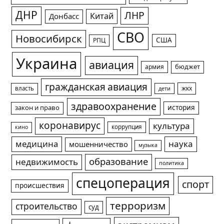
ДНР
ЛНР
Китай
Донбасс
СВО
Новосибирск
США
РПЦ
Украина
авиация
армия
бюджет
гражданская авиация
жкх
власть
дети
здравоохранение
история
закон и право
коронавирус
культура
коррупция
кино
медицина
наука
мошенничество
музыка
образование
недвижимость
политика
спецоперация
спорт
происшествия
терроризм
строительство
суд