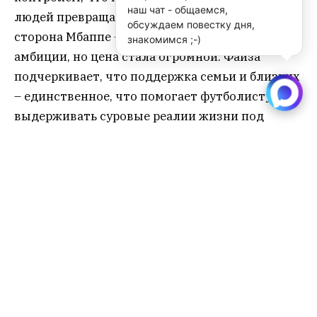
наш чат - общаемся,
людей превращается в сложность. Сильная
обсуждаем повестку дня,
сторона Мбаппе – футбольный талант и
знакомимся ;-)
амбиции, но цена стала огромной. Файза
подчеркивает, что поддержка семьи и близких
– единственное, что помогает футболисту
выдерживать суровые реалии жизни под
прицелом миллионов глаз.
История Килиана напоминает, что за блеском
мировой звезды часто скрывается тяжелая,
порой болезненная реальность – жизнь без
личного пространства и настоящей свободы.
Это дорогой урок о цене успеха в современном
мире спорта и шоу-бизнеса, где слава не всегда
приносит счастье.