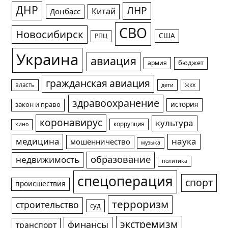
ДНР
ЛНР
Китай
Донбасс
СВО
Новосибирск
США
РПЦ
Украина
авиация
армия
бюджет
гражданская авиация
жкх
власть
дети
здравоохранение
история
закон и право
коронавирус
культура
коррупция
кино
медицина
наука
мошенничество
музыка
образование
недвижимость
политика
спецоперация
спорт
происшествия
терроризм
строительство
суд
экстремизм
финансы
транспорт