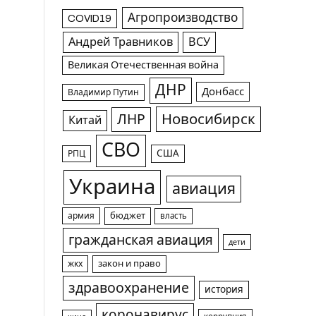
Агропроизводство
COVID19
Андрей Травников
ВСУ
Великая Отечественная война
ДНР
Донбасс
Владимир Путин
Новосибирск
ЛНР
Китай
СВО
США
РПЦ
Украина
авиация
армия
бюджет
власть
гражданская авиация
дети
жкх
закон и право
здравоохранение
история
коронавирус