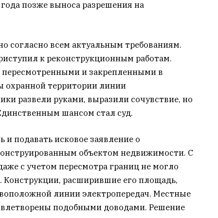
2 года позже выноса разрешения на
о согласно всем актуальным требованиям.
приступил к реконструкционным работам.
ь пересмотренными и закрепленными в
ы охранной территории линии
ики развели руками, выразили сочувствие, но
 Единственным шансом стал суд.
 и подавать исковое заявление о
конструированным объектом недвижимости. С
даже с учетом пересмотра границ не могло
. Конструкции, расширившие его площадь,
ивоположной линии электропередач. Местные
довлетворены подобными доводами. Решение