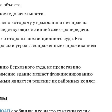
а объекта.
последовательности.
асно которому у гражданина нет прав на
оседствующих с линией электропередачи.
 со стороны апелляционного суда. Его
ровали угрозы, сопряженные с проживанием
нию Верховного суда, не представило
м именно здание мешает функционированию
льным является решение их районных коллег.
мы
 ЮАП
сообщили, что часто сталкиваются с