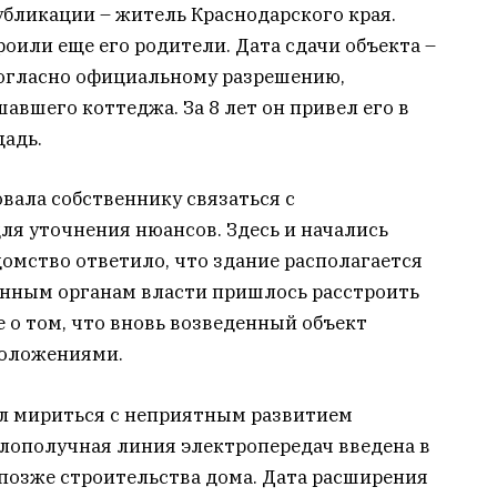
убликации – житель Краснодарского края.
роили еще его родители. Дата сдачи объекта –
 согласно официальному разрешению,
авшего коттеджа. За 8 лет он привел его в
адь.
вала собственнику связаться с
ля уточнения нюансов. Здесь и начались
омство ответило, что здание располагается
онным органам власти пришлось расстроить
 о том, что вновь возведенный объект
положениями.
ал мириться с неприятным развитием
 злополучная линия электропередач введена в
т позже строительства дома. Дата расширения