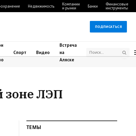
Компании
Финансовые
оохранение
Недвижимость
Банки
и рынки
инструменты
ПОДПИСАТЬСЯ
он
Встреча
Спорт
Видео
на
во
Аляске
й зоне ЛЭП
ТЕМЫ