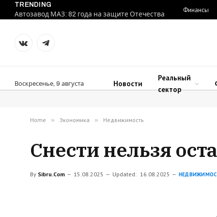
TRENDING
Финансы
Автозавод МАЗ: 82 года на защите Отечества
VKontakte
Telegram
Реальный
Новости
Воскресенье, 9 августа
сектор
Home
»
Экономика
»
Недвижимость
Снести нельзя оста
By
Sibru.Com
15.08.2025
Updated:
16.08.2025
НЕДВИЖИМОС