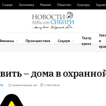
Социум
Экономика
Мнения
Общество
Культура
Здрав
Зак
Театр
Финансы
Происшествия
Социум
и
кукол
пра
вить – дома в охранно
Комментариев нет
5 Mins Read
ТЬ