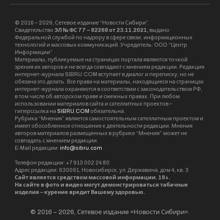
© 2016 – 2026, Сетевое издание “Новости Сибири”.
Свидетельство
ЭЛ № ФС 77 – 82268 от 23.11.2021,
выдано
Федеральной службой по надзору в сфере связи, информационных
технологий и массовых коммуникаций. Учредитель: ООО “Центр
Информации”
Материалы, публикуемые на страницах портала являются точкой
зрения их авторов и не всегда совпадают с мнением редакции. Редакция
интернет-журнала SIBRU.COM вступает в диалог и переписку, но не
обязана это делать. Все права на материалы, находящиеся на страницах
интернет-журнала охраняются в соответствии с законодательством РФ,
в том числе об авторском праве и смежных правах. При любом
использовании материалов сайта и сателлитных проектов –
гиперссылка на
SIBRU.COM
обязательна.
Рубрика “Мнения” является самостоятельным сателлитным проектом и
имеет обособленное отношение к деятельности редакции. Мнения
авторов материалов размещенных в рубрике “Мнения” может не
совпадать с мнением редакции.
E-Mail редакции:
info@sibru.com
Телефон редакции: +7 913 002 24 80
Адрес редакции: 630091, Новосибирск, ул. Державина, дом 4, кв. 3
Сайт является средством массовой информации. 18+.
На сайте в фото и видео могут демонстрироваться табачные
изделия – курение вредит Вашему здоровью.
© 2016 – 2026, Сетевое издание «Новости Сибири».