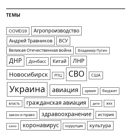
ТЕМЫ
Агропроизводство
COVID19
Андрей Травников
ВСУ
Великая Отечественная война
Владимир Путин
ДНР
ЛНР
Китай
Донбасс
СВО
Новосибирск
США
РПЦ
Украина
авиация
армия
бюджет
гражданская авиация
жкх
власть
дети
здравоохранение
история
закон и право
коронавирус
культура
коррупция
кино