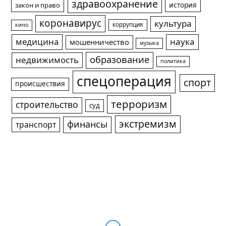
здравоохранение
история
закон и право
коронавирус
культура
коррупция
кино
медицина
наука
мошенничество
музыка
образование
недвижимость
политика
спецоперация
спорт
происшествия
терроризм
строительство
суд
экстремизм
финансы
транспорт