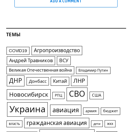
ADD A COMMENT
ТЕМЫ
Агропроизводство
COVID19
Андрей Травников
ВСУ
Великая Отечественная война
Владимир Путин
ДНР
ЛНР
Китай
Донбасс
СВО
Новосибирск
США
РПЦ
Украина
авиация
армия
бюджет
гражданская авиация
жкх
власть
дети