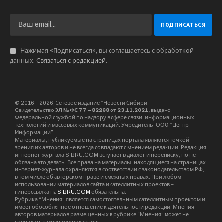
Нажимая «Подписаться», вы соглашаетесь с обработкой
данных.
Связаться с редакцией
.
© 2016 – 2026, Сетевое издание “Новости Сибири”.
Свидетельство
ЭЛ № ФС 77 – 82268 от 23.11.2021,
выдано
Федеральной службой по надзору в сфере связи, информационных
технологий и массовых коммуникаций. Учредитель: ООО “Центр
Информации”
Материалы, публикуемые на страницах портала являются точкой
зрения их авторов и не всегда совпадают с мнением редакции. Редакция
интернет-журнала SIBRU.COM вступает в диалог и переписку, но не
обязана это делать. Все права на материалы, находящиеся на страницах
интернет-журнала охраняются в соответствии с законодательством РФ,
в том числе об авторском праве и смежных правах. При любом
использовании материалов сайта и сателлитных проектов –
гиперссылка на
SIBRU.COM
обязательна.
Рубрика “Мнения” является самостоятельным сателлитным проектом и
имеет обособленное отношение к деятельности редакции. Мнения
авторов материалов размещенных в рубрике “Мнения” может не
совпадать с мнением редакции.