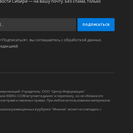
вости Сибири — на вашу почту. Без спама, только
Подписаться», вы соглашаетесь с обработкой данных.
редакцией
.
коммуникаций. Учредитель: ООО “Центр Информации”
ла SIBRU.COM вступает в диалог и переписку, но не обязана это
орском праве и смежных правах. При любом использовании материалов
риалов размещенных в рубрике “Мнения” может не совпадать с