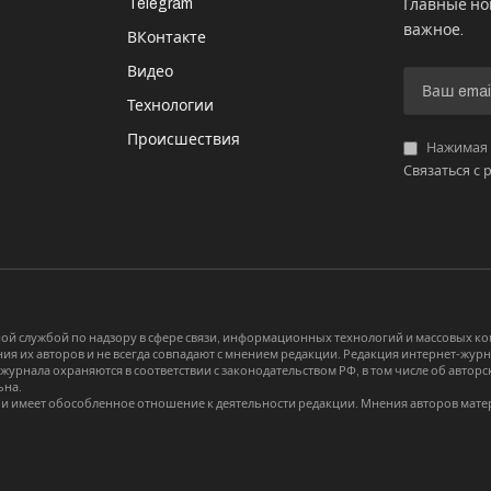
Telegram
Главные но
важное.
ВКонтакте
Видео
И
Технологии
Происшествия
Нажимая «
Связаться с 
й службой по надзору в сфере связи, информационных технологий и массовых 
я их авторов и не всегда совпадают с мнением редакции. Редакция интернет-журна
-журнала охраняются в соответствии с законодательством РФ, в том числе об авт
ьна.
и имеет обособленное отношение к деятельности редакции. Мнения авторов мате