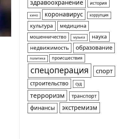
здравоохранение
история
коронавирус
коррупция
кино
культура
медицина
наука
мошенничество
музыка
образование
недвижимость
происшествия
политика
спецоперация
спорт
строительство
суд
терроризм
транспорт
экстремизм
финансы