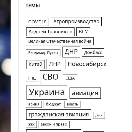
ТЕМЫ
Агропроизводство
COVID19
Андрей Травников
ВСУ
Великая Отечественная война
ДНР
Донбасс
Владимир Путин
Новосибирск
ЛНР
Китай
СВО
США
РПЦ
Украина
авиация
армия
бюджет
власть
гражданская авиация
дети
жкх
закон и право