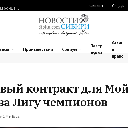
Финансы
Социум
Новосибирские нейрохирурги восстановили функции рук двум бойцам после минно-взрывных травм
Закон
Театр
ансы
Происшествия
Социум
и
кукол
право
овый контракт для Мо
 за Лигу чемпионов
1 Min Read