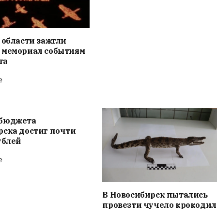
 области зажгли
 мемориал событиям
та
е
бюджета
рска достиг почти
ублей
е
В Новосибирск пытались
провезти чучело крокодил