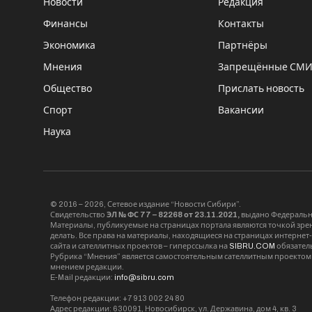
Новости
Редакция
Финансы
Контакты
Экономика
Партнёры
Мнения
Запрещённые СМ
Общество
Прислать новость
Спорт
Вакансии
Наука
© 2016 – 2026, Сетевое издание “Новости Сибири”.
Свидетельство
ЭЛ № ФС 77 – 82268 от 23.11.2021,
выдано Федерально
Материалы, публикуемые на страницах портала являются точкой зрени
делать. Все права на материалы, находящиеся на страницах интернет
сайта и сателлитных проектов – гиперссылка на
SIBRU.COM
обязател
Рубрика “Мнения” является самостоятельным сателлитным проектом 
мнением редакции.
E-Mail редакции:
info@sibru.com
Телефон редакции: +7 913 002 24 80
Адрес редакции: 630091, Новосибирск, ул. Державина, дом 4, кв. 3