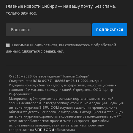
Главные новости Сибири — на вашу почту. Без спама,
только важное.
Нажимая «Подписаться», вы соглашаетесь с обработкой
данных.
Связаться с редакцией
.
© 2016 – 2026, Сетевое издание “Новости Сибири”.
Свидетельство
ЭЛ № ФС 77 – 82268 от 23.11.2021,
выдано
Федеральной службой по надзору в сфере связи, информационных
технологий и массовых коммуникаций. Учредитель: ООО “Центр
Информации”
Материалы, публикуемые на страницах портала являются точкой
зрения их авторов и не всегда совпадают с мнением редакции. Редакция
интернет-журнала SIBRU.COM вступает в диалог и переписку, но не
обязана это делать. Все права на материалы, находящиеся на страницах
интернет-журнала охраняются в соответствии с законодательством РФ,
в том числе об авторском праве и смежных правах. При любом
использовании материалов сайта и сателлитных проектов –
гиперссылка на
SIBRU.COM
обязательна.