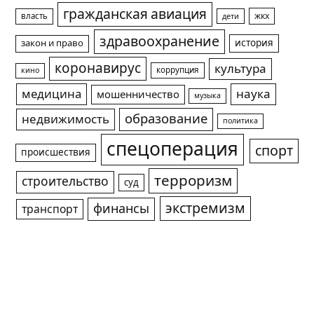
гражданская авиация
жкх
власть
дети
здравоохранение
история
закон и право
коронавирус
культура
коррупция
кино
медицина
наука
мошенничество
музыка
образование
недвижимость
политика
спецоперация
спорт
происшествия
терроризм
строительство
суд
экстремизм
финансы
транспорт