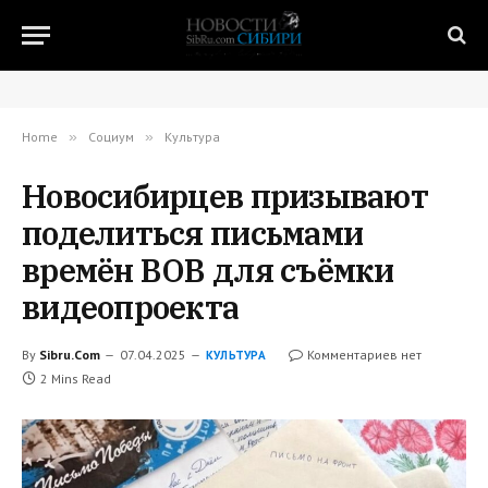
Home
»
Социум
»
Культура
Новосибирцев призывают
поделиться письмами
времён ВОВ для съёмки
видеопроекта
By
Sibru.Com
07.04.2025
Комментариев нет
КУЛЬТУРА
2 Mins Read