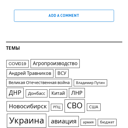
ADD A COMMENT
ТЕМЫ
Агропроизводство
COVID19
Андрей Травников
ВСУ
Великая Отечественная война
Владимир Путин
ДНР
ЛНР
Китай
Донбасс
СВО
Новосибирск
США
РПЦ
Украина
авиация
армия
бюджет