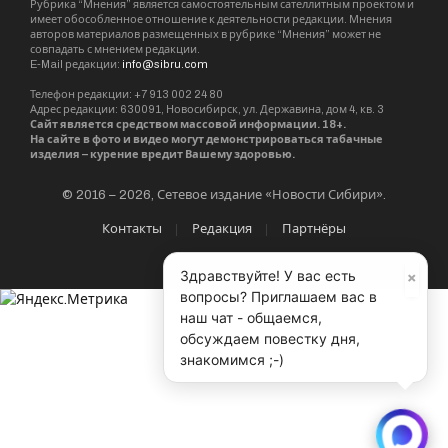
Рубрика “Мнения” является самостоятельным сателлитным проектом и
имеет обособленное отношение к деятельности редакции. Мнения
авторов материалов размещенных в рубрике “Мнения” может не
совпадать с мнением редакции.
E-Mail редакции:
info@sibru.com
Телефон редакции: +7 913 002 24 80
Адрес редакции: 630091, Новосибирск, ул. Державина, дом 4, кв. 3
Сайт является средством массовой информации. 18+.
На сайте в фото и видео могут демонстрироваться табачные
изделия – курение вредит Вашему здоровью.
© 2016 – 2026, Сетевое издание «Новости Сибири».
Контакты
Редакция
Партнёры
×
Здравствуйте! У вас есть
вопросы? Приглашаем вас в
наш чат - общаемся,
обсуждаем повестку дня,
знакомимся ;-)