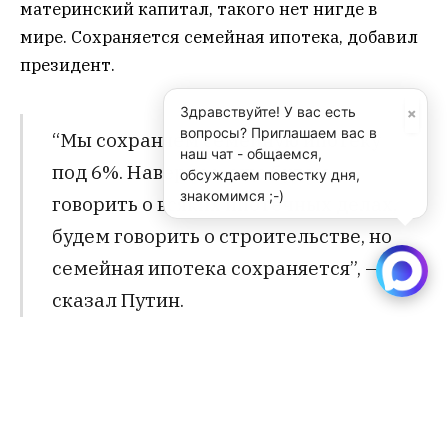
материнский капитал, такого нет нигде в
мире. Сохраняется семейная ипотека, добавил
президент.
×
Здравствуйте! У вас есть
вопросы? Приглашаем вас в
“Мы сохраняем семейную ипотеку
наш чат - общаемся,
под 6%. Наверное, еще будем
обсуждаем повестку дня,
знакомимся ;-)
говорить о всяких ипотечных делах,
будем говорить о строительстве, но
семейная ипотека сохраняется”, —
сказал Путин.
Что мы делаем, чтобы поправить ситуацию?
Создана целая программа: единое пособие для
семей с детьми, рассказал Путин.