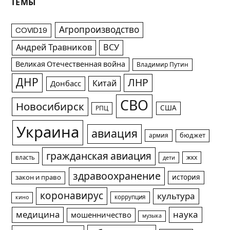
ТЕМЫ
Агропроизводство
COVID19
Андрей Травников
ВСУ
Великая Отечественная война
Владимир Путин
ДНР
ЛНР
Китай
Донбасс
СВО
Новосибирск
США
РПЦ
Украина
авиация
армия
бюджет
гражданская авиация
жкх
власть
дети
здравоохранение
история
закон и право
коронавирус
культура
коррупция
кино
медицина
наука
мошенничество
музыка