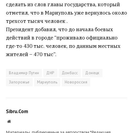
сделать из слов главы государства, который
отметил, что в Мариуполь уже вернулось около
трехсот тысяч человек .
Президент добавил, что до начала боевых
действий в городе “проживало официально
где-то 430 тыс. человек, по данным местных
жителей – 470 тыс”.
Владимир Путин
ДНР
Донбасс
Донецк
Запорожье
Мариуполь
Новороссия
Sibru.Com
Website
Материалы, публикуемые за авторством "Редакция