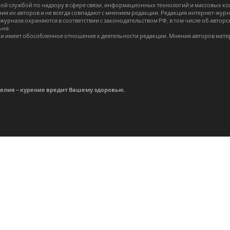
й службой по надзору в сфере связи, информационных технологий и массовых 
я их авторов и не всегда совпадают с мнением редакции. Редакция интернет-журна
-журнала охраняются в соответствии с законодательством РФ, в том числе об авт
ьна.
и имеет обособленное отношение к деятельности редакции. Мнения авторов мате
делия – курение вредит Вашему здоровью.