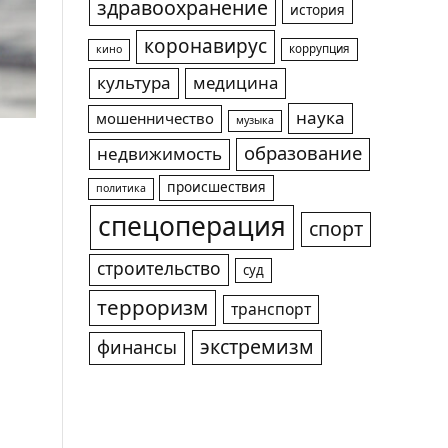
здравоохранение
история
коронавирус
коррупция
кино
культура
медицина
наука
мошенничество
музыка
образование
недвижимость
происшествия
политика
спецоперация
спорт
строительство
суд
терроризм
транспорт
экстремизм
финансы