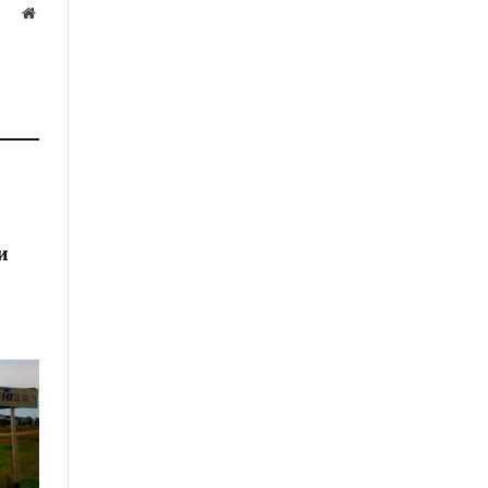
Website
а
и