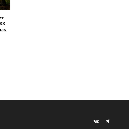
ет
88
вых
VKontakte
Telegram