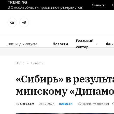
TRENDING
Финансы
С
В Омской области призывают резервистов
VKontakte
Telegram
Реальный
Новости
Фин
Пятница, 7 августа
сектор
Home
»
Новости
«Сибирь» в резуль
минскому «Динамо
By
Sibru.Com
03.12.2024
Комментариев нет
НОВОСТИ