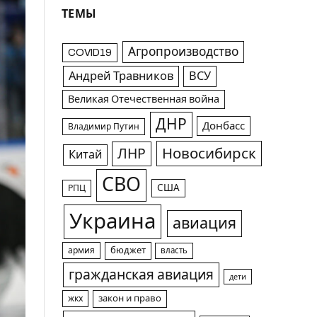
ТЕМЫ
Агропроизводство
COVID19
Андрей Травников
ВСУ
Великая Отечественная война
ДНР
Донбасс
Владимир Путин
Новосибирск
ЛНР
Китай
СВО
США
РПЦ
Украина
авиация
армия
бюджет
власть
гражданская авиация
дети
жкх
закон и право