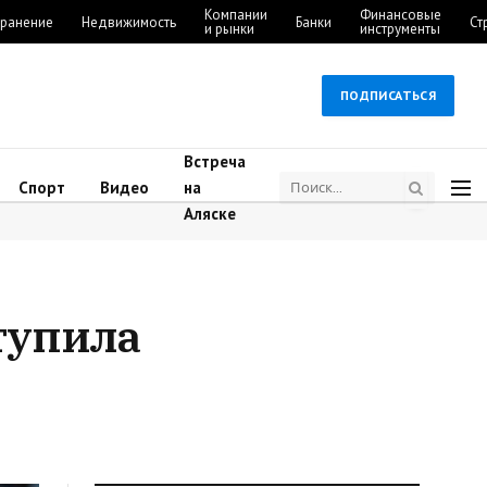
Компании
Финансовые
ранение
Недвижимость
Банки
Ст
и рынки
инструменты
ПОДПИСАТЬСЯ
Встреча
Спорт
Видео
на
Аляске
тупила