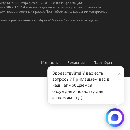
коммуникаций. Учредитель: ООО “Центр Информации”
ла SIBRU.COM вступает в диалог и переписку, но не обязана это
орском праве и смежных правах. При любом использовании материалов
риалов размещенных в рубрике “Мнения” может не совпадать с
Контакты
Редакция
Партнёры
×
Здравствуйте! У вас есть
вопросы? Приглашаем вас в
наш чат - общаемся,
обсуждаем повестку дня,
знакомимся ;-)