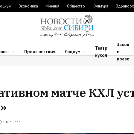
оциум
Экономика
Мнения
Общество
Культура
Здравоох
Закон
Театр
ансы
Происшествия
Социум
и
кукол
право
тативном матче КХЛ ус
»
1 Min Read