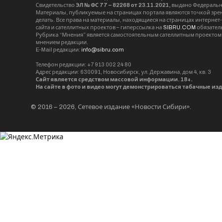
Свидетельство
ЭЛ № ФС 77 – 82268 от 23.11.2021,
выдано Федерально
Материалы, публикуемые на страницах портала являются точкой зрени
делать. Все права на материалы, находящиеся на страницах интернет
сайта и сателлитных проектов – гиперссылка на
SIBRU.COM
обязател
Рубрика “Мнения” является самостоятельным сателлитным проектом 
мнением редакции.
E-Mail редакции:
info@sibru.com
Телефон редакции: +7 913 002 24 80
Адрес редакции: 630091, Новосибирск, ул. Державина, дом 4, кв. 3
Сайт является средством массовой информации. 18+.
На сайте в фото и видео могут демонстрироваться табачные из
© 2016 – 2026, Сетевое издание «Новости Сибири».