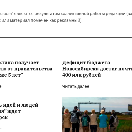
u.com" являются результатом коллективной работы редакции (з
к или материал помечен как рекламный).
олина получает
Дефицит бюджета
ию от правительства
Новосибирска достиг почт
же 5 лет”
400 млн рублей
е
Читать далее
ь идей и людей
ия” ждет
рск
е