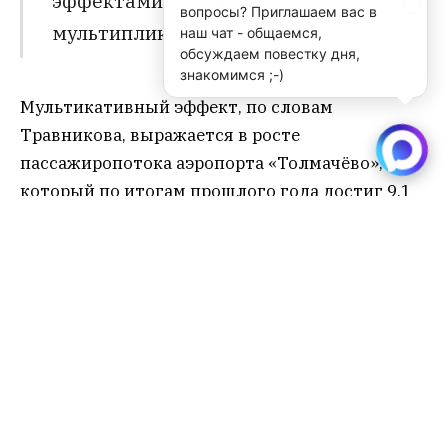
эффектами, так и
вопросы? Приглашаем вас в
мультипликативными”.
наш чат - общаемся,
обсуждаем повестку дня,
знакомимся ;-)
Мультикативный эффект, по словам
Травникова, выражается в росте
пассажиропотока аэропорта «Толмачёво»,
который по итогам прошлого года достиг 9,1
млн пассажиров, из которых треть –
трансферные пассажиры, поскольку сегодня
через «Толмачёво» можно долететь до любого
аэропорта Сибири и Дальнего Востока, минуя
не только московский авиационный узел, но и
другие пересадочные центры.
Также чиновник отметил рост туристического
потока – “количество въехавших туристов на