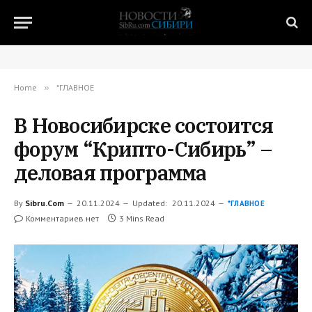
Home
»
*ГЛАВНОЕ
В Новосибирске состоится
форум “Крипто-Сибирь” –
деловая программа
By
Sibru.Com
20.11.2024
Updated:
20.11.2024
*ГЛАВНОЕ
Комментариев нет
3 Mins Read