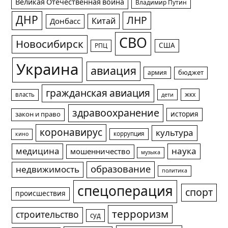
Великая Отечественная война
Владимир Путин
ДНР
ЛНР
Китай
Донбасс
СВО
Новосибирск
США
РПЦ
Украина
авиация
армия
бюджет
гражданская авиация
жкх
власть
дети
здравоохранение
история
закон и право
коронавирус
культура
коррупция
кино
медицина
наука
мошенничество
музыка
образование
недвижимость
политика
спецоперация
спорт
происшествия
терроризм
строительство
суд