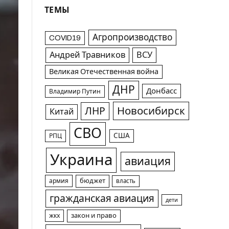
ТЕМЫ
Агропроизводство
COVID19
Андрей Травников
ВСУ
Великая Отечественная война
ДНР
Донбасс
Владимир Путин
Новосибирск
ЛНР
Китай
СВО
США
РПЦ
Украина
авиация
армия
бюджет
власть
гражданская авиация
дети
жкх
закон и право