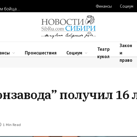
Финансы
Социум
Новосибирские нейрохирурги восстановили функции рук двум бойцам после минно-взрывных травм
Закон
Театр
ансы
Происшествия
Социум
и
кукол
право
нзавода” получил 16 л
1 Min Read