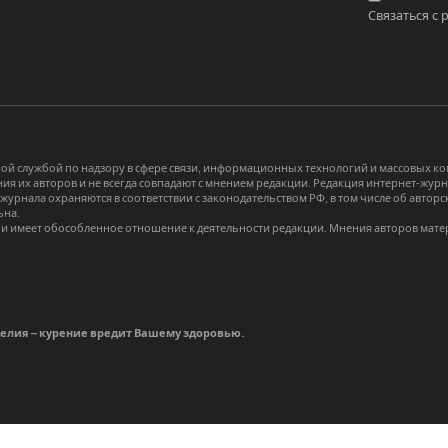
Связаться с 
й службой по надзору в сфере связи, информационных технологий и массовых 
я их авторов и не всегда совпадают с мнением редакции. Редакция интернет-журна
-журнала охраняются в соответствии с законодательством РФ, в том числе об авт
ьна.
и имеет обособленное отношение к деятельности редакции. Мнения авторов мате
делия – курение вредит Вашему здоровью.