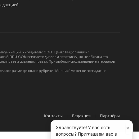
редакцией
.
коммуникаций. Учредитель: ООО “Центр Информации”
ла SIBRU.COM вступает в диалог и переписку, но не обязана это
орском праве и смежных правах. При любом использовании материалов
риалов размещенных в рубрике “Мнения” может не совпадать с
Контакты
Редакция
Партнёры
×
Здравствуйте! У вас есть
вопросы? Приглашаем вас в