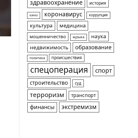
здравоохранение
история
коронавирус
коррупция
кино
культура
медицина
наука
мошенничество
музыка
образование
недвижимость
происшествия
политика
спецоперация
спорт
строительство
суд
терроризм
транспорт
экстремизм
финансы