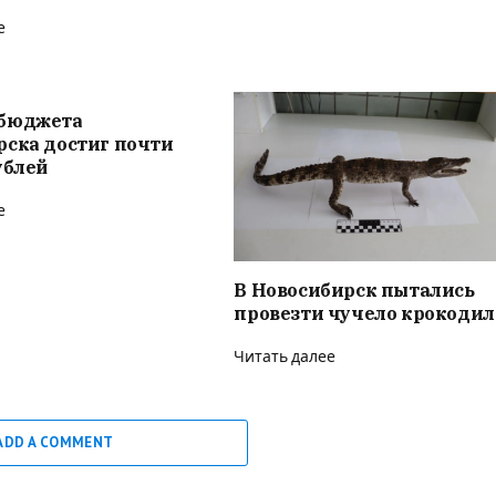
е
бюджета
рска достиг почти
ублей
е
В Новосибирск пытались
провезти чучело крокодил
Читать далее
ADD A COMMENT