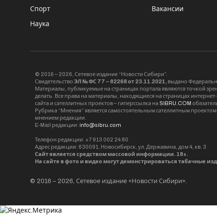
Спорт
Вакансии
Наука
© 2016 – 2026, Сетевое издание “Новости Сибири”.
Свидетельство
ЭЛ № ФС 77 – 82268 от 23.11.2021,
выдано Федерально
Материалы, публикуемые на страницах портала являются точкой зрени
делать. Все права на материалы, находящиеся на страницах интернет
сайта и сателлитных проектов – гиперссылка на
SIBRU.COM
обязател
Рубрика “Мнения” является самостоятельным сателлитным проектом 
мнением редакции.
E-Mail редакции:
info@sibru.com
Телефон редакции: +7 913 002 24 80
Адрес редакции: 630091, Новосибирск, ул. Державина, дом 4, кв. 3
Сайт является средством массовой информации. 18+.
На сайте в фото и видео могут демонстрироваться табачные из
© 2016 – 2026, Сетевое издание «Новости Сибири».