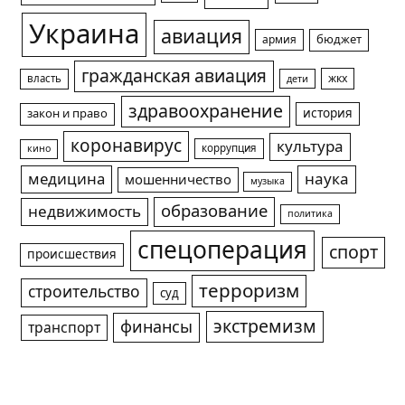
Украина
авиация
армия
бюджет
гражданская авиация
жкх
власть
дети
здравоохранение
история
закон и право
коронавирус
культура
коррупция
кино
медицина
наука
мошенничество
музыка
образование
недвижимость
политика
спецоперация
спорт
происшествия
терроризм
строительство
суд
экстремизм
финансы
транспорт