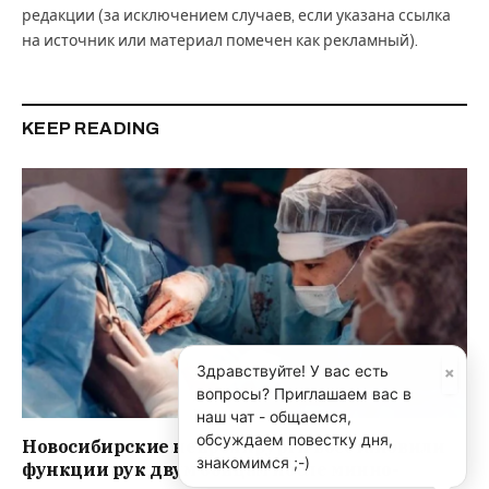
редакции (за исключением случаев, если указана ссылка
на источник или материал помечен как рекламный).
KEEP READING
×
Здравствуйте! У вас есть
вопросы? Приглашаем вас в
наш чат - общаемся,
обсуждаем повестку дня,
Новосибирские нейрохирурги восстановили
знакомимся ;-)
функции рук двум бойцам после минно-