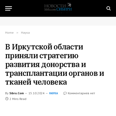
Home
»
Наука
В Иркутской области
приняли стратегию
развития донорства и
трансплантации органов и
тканей человека
By
Sibru.Com
15.10.2024
Комментариев нет
НАУКА
2 Mins Read