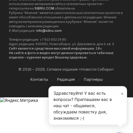
использовании материалов сайта и сателлитных проектов –
гиперссылка на
SIBRU.COM
обязательна.
Рубрика “Мнения” является самостоятельным сателлитным проектом и
имеет обособленное отношение к деятельности редакции. Мнения
авторов материалов размещенных в рубрике “Мнения” может не
совпадать с мнением редакции.
E-Mail редакции:
info@sibru.com
Телефон редакции: +7 913 002 24 80
Адрес редакции: 630091, Новосибирск, ул. Державина, дом 4, кв. 3
Сайт является средством массовой информации. 18+.
На сайте в фото и видео могут демонстрироваться табачные
изделия – курение вредит Вашему здоровью.
© 2016 – 2026, Сетевое издание «Новости Сибири».
Контакты
Редакция
Партнёры
×
Здравствуйте! У вас есть
вопросы? Приглашаем вас в
наш чат - общаемся,
обсуждаем повестку дня,
знакомимся ;-)