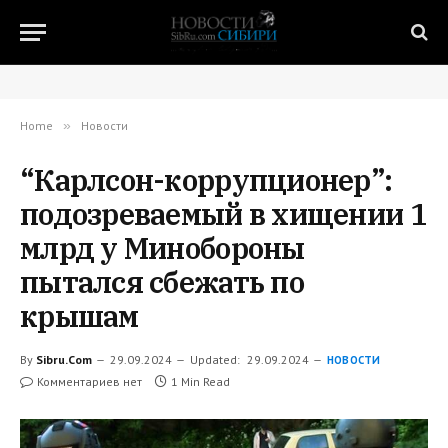
Home
»
Новости
“Карлсон-коррупционер”:
подозреваемый в хищении 1
млрд у Минобороны
пытался сбежать по
крышам
By
Sibru.Com
29.09.2024
Updated:
29.09.2024
НОВОСТИ
Комментариев нет
1 Min Read