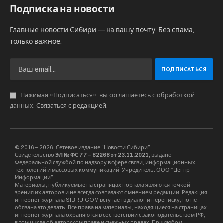
Подписка на новости
Главные новости Сибири — на вашу почту. Без спама,
только важное.
Нажимая «Подписаться», вы соглашаетесь с обработкой
данных.
Связаться с редакцией
.
© 2016 – 2026, Сетевое издание “Новости Сибири”.
Свидетельство
ЭЛ № ФС 77 – 82268 от 23.11.2021,
выдано
Федеральной службой по надзору в сфере связи, информационных
технологий и массовых коммуникаций. Учредитель: ООО “Центр
Информации”
Материалы, публикуемые на страницах портала являются точкой
зрения их авторов и не всегда совпадают с мнением редакции. Редакция
интернет-журнала SIBRU.COM вступает в диалог и переписку, но не
обязана это делать. Все права на материалы, находящиеся на страницах
интернет-журнала охраняются в соответствии с законодательством РФ,
в том числе об авторском праве и смежных правах. При любом