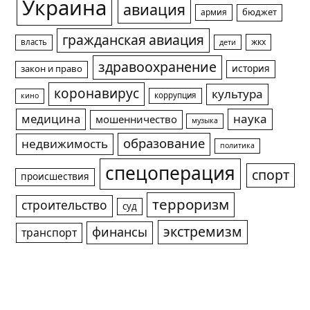
Украина
авиация
армия
бюджет
гражданская авиация
жкх
власть
дети
здравоохранение
история
закон и право
коронавирус
культура
коррупция
кино
медицина
наука
мошенничество
музыка
образование
недвижимость
политика
спецоперация
спорт
происшествия
терроризм
строительство
суд
экстремизм
финансы
транспорт