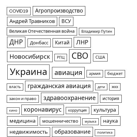
Агропроизводство
COVID19
Андрей Травников
ВСУ
Великая Отечественная война
Владимир Путин
ДНР
ЛНР
Китай
Донбасс
СВО
Новосибирск
США
РПЦ
Украина
авиация
армия
бюджет
гражданская авиация
жкх
власть
дети
здравоохранение
история
закон и право
коронавирус
культура
коррупция
кино
медицина
наука
мошенничество
музыка
образование
недвижимость
политика