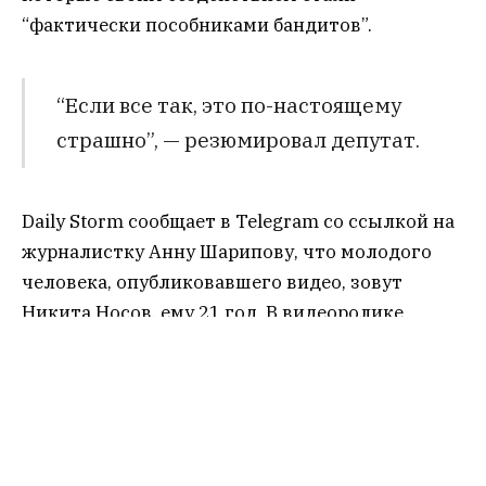
“фактически пособниками бандитов”.
“Если все так, это по-настоящему
страшно”, — резюмировал депутат.
Daily Storm сообщает в Telegram со ссылкой на
журналистку Анну Шарипову, что молодого
человека, опубликовавшего видео, зовут
Никита Носов, ему 21 год. В видеоролике
мужчина рассказал о том, что после ранения
получил от государства выплату в размере 3
млн рублей. Впоследствии он стал жертвой
вымогательств со стороны местной
цыганской диаспоры, представители которой