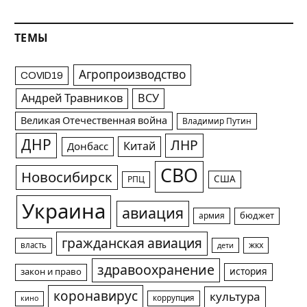
ТЕМЫ
Агропроизводство
COVID19
Андрей Травников
ВСУ
Великая Отечественная война
Владимир Путин
ДНР
ЛНР
Китай
Донбасс
СВО
Новосибирск
США
РПЦ
Украина
авиация
армия
бюджет
гражданская авиация
жкх
власть
дети
здравоохранение
история
закон и право
коронавирус
культура
коррупция
кино