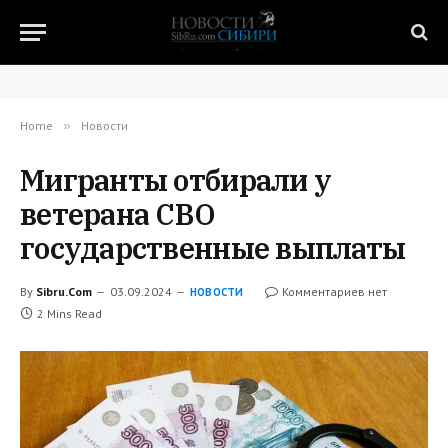
Home
»
Новости
Мигранты отбирали у
ветерана СВО
государственные выплаты
By
Sibru.Com
03.09.2024
Комментариев нет
НОВОСТИ
2 Mins Read