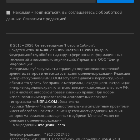
Нажимая «Подписаться», вы соглашаетесь с обработкой
данных.
Связаться с редакцией
.
© 2016 – 2026, Сетевое издание “Новости Сибири”.
Свидетельство
ЭЛ № ФС 77 – 82268 от 23.11.2021,
выдано
Федеральной службой по надзору в сфере связи, информационных
технологий и массовых коммуникаций. Учредитель: ООО “Центр
Информации”
Материалы, публикуемые на страницах портала являются точкой
зрения их авторов и не всегда совпадают с мнением редакции. Редакция
интернет-журнала SIBRU.COM вступает в диалог и переписку, но не
обязана это делать. Все права на материалы, находящиеся на страницах
интернет-журнала охраняются в соответствии с законодательством РФ,
в том числе об авторском праве и смежных правах. При любом
использовании материалов сайта и сателлитных проектов –
гиперссылка на
SIBRU.COM
обязательна.
Рубрика “Мнения” является самостоятельным сателлитным проектом и
имеет обособленное отношение к деятельности редакции. Мнения
авторов материалов размещенных в рубрике “Мнения” может не
совпадать с мнением редакции.
E-Mail редакции:
info@sibru.com
Телефон редакции: +7 913 002 24 80
Адрес редакции: 630091, Новосибирск, ул. Державина, дом 4, кв. 3