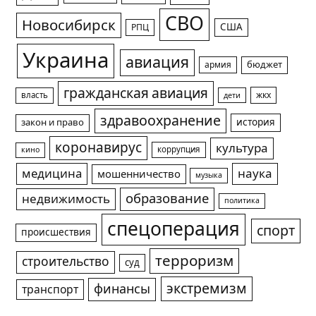
СВО
Новосибирск
США
РПЦ
Украина
авиация
армия
бюджет
гражданская авиация
жкх
власть
дети
здравоохранение
история
закон и право
коронавирус
культура
коррупция
кино
медицина
наука
мошенничество
музыка
образование
недвижимость
политика
спецоперация
спорт
происшествия
терроризм
строительство
суд
экстремизм
финансы
транспорт