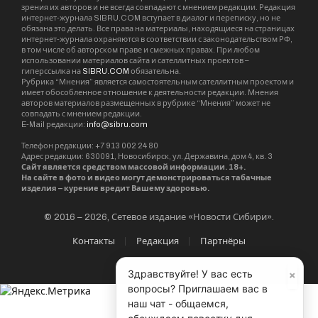
зрения их авторов и не всегда совпадают с мнением редакции. Редакция
интернет-журнала SIBRU.COM вступает в диалог и переписку, но не
обязана это делать. Все права на материалы, находящиеся на страницах
интернет-журнала охраняются в соответствии с законодательством РФ,
в том числе об авторском праве и смежных правах. При любом
использовании материалов сайта и сателлитных проектов –
гиперссылка на
SIBRU.COM
обязательна.
Рубрика “Мнения” является самостоятельным сателлитным проектом и
имеет обособленное отношение к деятельности редакции. Мнения
авторов материалов размещенных в рубрике “Мнения” может не
совпадать с мнением редакции.
E-Mail редакции:
info@sibru.com
Телефон редакции: +7 913 002 24 80
Адрес редакции: 630091, Новосибирск, ул. Державина, дом 4, кв. 3
Сайт является средством массовой информации. 18+.
На сайте в фото и видео могут демонстрироваться табачные
изделия – курение вредит Вашему здоровью.
© 2016 – 2026, Сетевое издание «Новости Сибири».
Контакты
Редакция
Партнёры
×
Здравствуйте! У вас есть
вопросы? Приглашаем вас в
наш чат - общаемся,