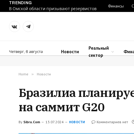
TRENDING
Финансы
С
В Омской области призывают резервистов
VKontakte
Telegram
Реальный
Новости
Фин
Четверг, 6 августа
сектор
Home
»
Новости
Бразилиа планиру
на саммит G20
By
Sibru.Com
13.07.2024
Комментариев нет
НОВОСТИ