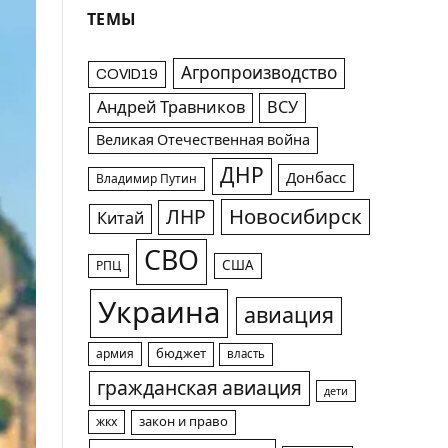
ТЕМЫ
Агропроизводство
COVID19
Андрей Травников
ВСУ
Великая Отечественная война
ДНР
Донбасс
Владимир Путин
Новосибирск
ЛНР
Китай
СВО
США
РПЦ
Украина
авиация
армия
бюджет
власть
гражданская авиация
дети
жкх
закон и право