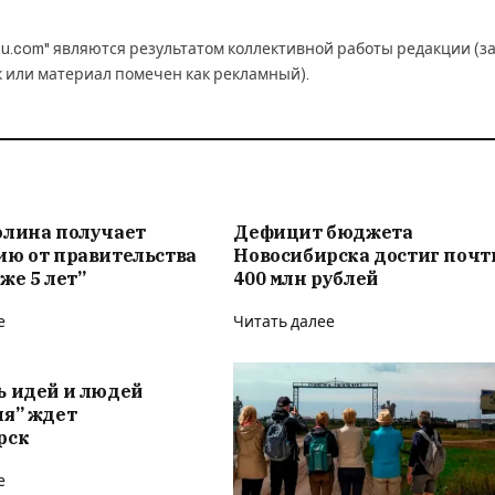
u.com" являются результатом коллективной работы редакции (з
к или материал помечен как рекламный).
олина получает
Дефицит бюджета
ию от правительства
Новосибирска достиг почт
же 5 лет”
400 млн рублей
е
Читать далее
ь идей и людей
ия” ждет
рск
е