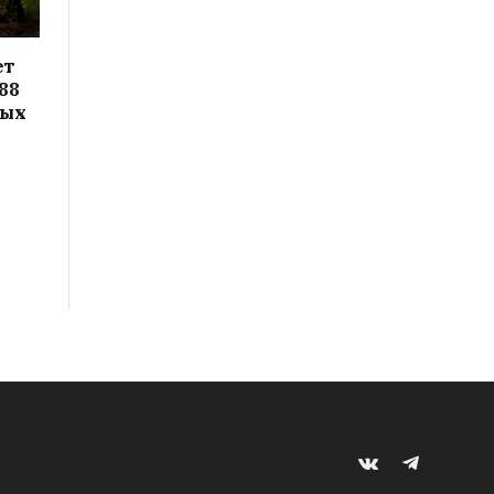
ет
88
вых
VKontakte
Telegram