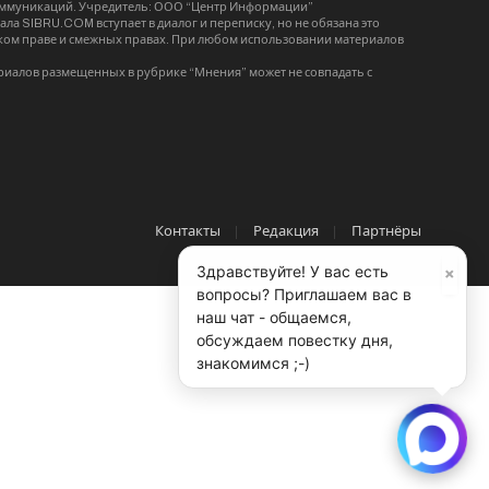
коммуникаций. Учредитель: ООО “Центр Информации”
ла SIBRU.COM вступает в диалог и переписку, но не обязана это
орском праве и смежных правах. При любом использовании материалов
риалов размещенных в рубрике “Мнения” может не совпадать с
Контакты
Редакция
Партнёры
×
Здравствуйте! У вас есть
вопросы? Приглашаем вас в
наш чат - общаемся,
обсуждаем повестку дня,
знакомимся ;-)