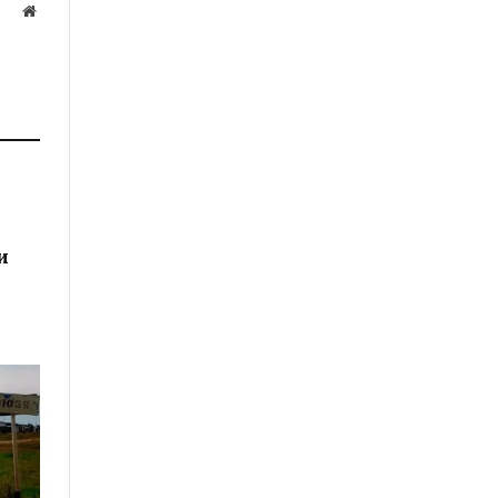
Website
а
и