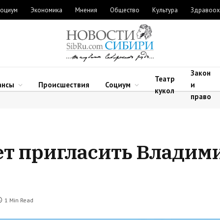
оциум
Экономика
Мнения
Общество
Культура
Здравоох
Закон
Театр
ансы
Происшествия
Социум
и
кукол
право
ет пригласить Владим
1 Min Read