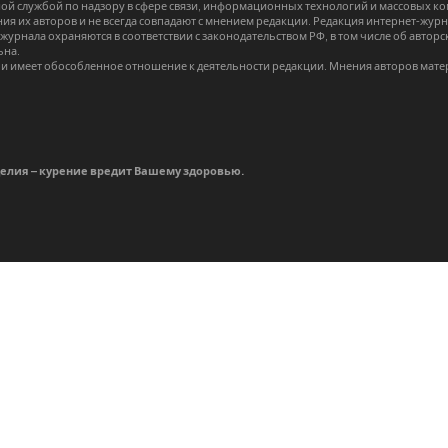
й службой по надзору в сфере связи, информационных технологий и массовых 
я их авторов и не всегда совпадают с мнением редакции. Редакция интернет-журна
-журнала охраняются в соответствии с законодательством РФ, в том числе об авт
ьна.
и имеет обособленное отношение к деятельности редакции. Мнения авторов мате
делия – курение вредит Вашему здоровью.