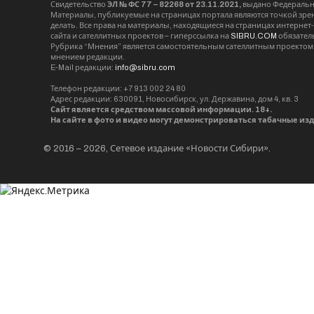
Свидетельство
ЭЛ № ФС 77 – 82268 от 23.11.2021,
выдано Федерально
Материалы, публикуемые на страницах портала являются точкой зрени
делать. Все права на материалы, находящиеся на страницах интернет
сайта и сателлитных проектов – гиперссылка на
SIBRU.COM
обязател
Рубрика “Мнения” является самостоятельным сателлитным проектом 
мнением редакции.
E-Mail редакции:
info@sibru.com
Телефон редакции: +7 913 002 24 80
Адрес редакции: 630091, Новосибирск, ул. Державина, дом 4, кв. 3
Сайт является средством массовой информации. 18+.
На сайте в фото и видео могут демонстрироваться табачные из
© 2016 – 2026, Сетевое издание «Новости Сибири».