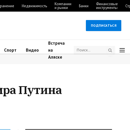
Компании
Финансовые
ранение
Недвижимость
Банки
Ст
и рынки
инструменты
ПОДПИСАТЬСЯ
Встреча
Спорт
Видео
на
Аляске
ира Путина