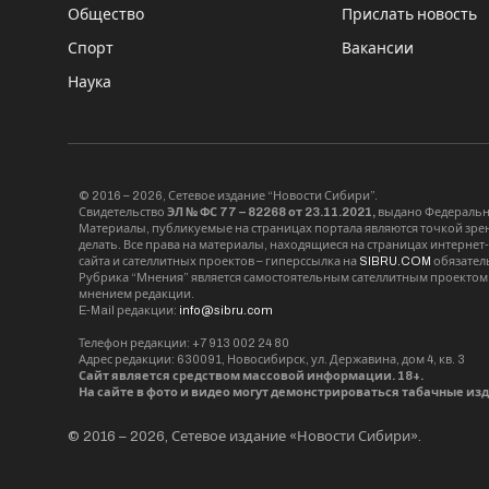
Общество
Прислать новость
Спорт
Вакансии
Наука
© 2016 – 2026, Сетевое издание “Новости Сибири”.
Свидетельство
ЭЛ № ФС 77 – 82268 от 23.11.2021,
выдано Федерально
Материалы, публикуемые на страницах портала являются точкой зрени
делать. Все права на материалы, находящиеся на страницах интернет
сайта и сателлитных проектов – гиперссылка на
SIBRU.COM
обязател
Рубрика “Мнения” является самостоятельным сателлитным проектом 
мнением редакции.
E-Mail редакции:
info@sibru.com
Телефон редакции: +7 913 002 24 80
Адрес редакции: 630091, Новосибирск, ул. Державина, дом 4, кв. 3
Сайт является средством массовой информации. 18+.
На сайте в фото и видео могут демонстрироваться табачные из
© 2016 – 2026, Сетевое издание «Новости Сибири».