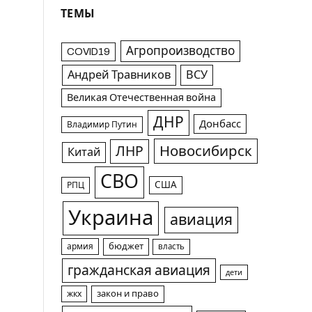
ТЕМЫ
Агропроизводство
COVID19
Андрей Травников
ВСУ
Великая Отечественная война
ДНР
Донбасс
Владимир Путин
Новосибирск
ЛНР
Китай
СВО
США
РПЦ
Украина
авиация
армия
бюджет
власть
гражданская авиация
дети
жкх
закон и право