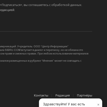
Подписаться», вы соглашаетесь с обработкой данных.
редакцией
.
коммуникаций. Учредитель: ООО “Центр Информации”
ла SIBRU.COM вступает в диалог и переписку, но не обязана это
орском праве и смежных правах. При любом использовании материалов
риалов размещенных в рубрике “Мнения” может не совпадать с
Контакты
Редакция
Партнёры
×
Здравствуйте! У вас есть