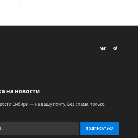
VKontakte
Telegram
а на новости
вости Сибири — на вашу почту. Без спама, только