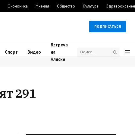
м
Экономика
Мнения
Общество
Культура
Здравоохранен
ПОДПИСАТЬСЯ
Встреча
Спорт
Видео
на
Аляске
ят 291