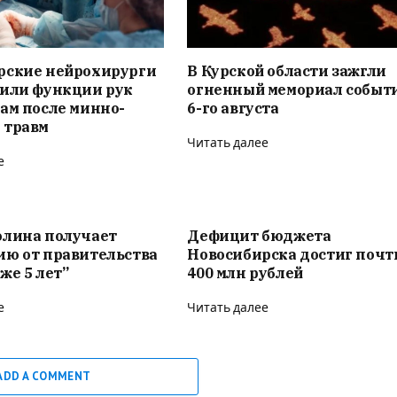
рские нейрохирурги
В Курской области зажгли
вили функции рук
огненный мемориал событ
ам после минно-
6-го августа
 травм
Читать далее
е
олина получает
Дефицит бюджета
ию от правительства
Новосибирска достиг почт
же 5 лет”
400 млн рублей
е
Читать далее
ADD A COMMENT