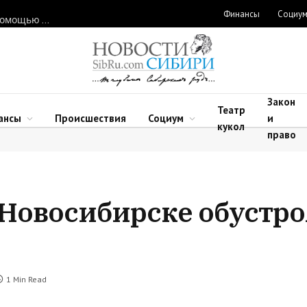
Финансы
Социу
Нарушителей природоохранного законодательства ловят с помощью дронов в Новосибирской области
Закон
Театр
ансы
Происшествия
Социум
и
кукол
право
в Новосибирске обустро
1 Min Read