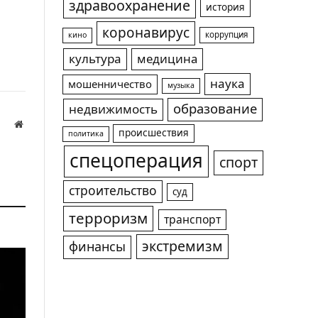
здравоохранение
история
коронавирус
коррупция
кино
культура
медицина
наука
мошенничество
музыка
образование
недвижимость
Website
происшествия
политика
а
спецоперация
спорт
строительство
суд
терроризм
транспорт
экстремизм
финансы