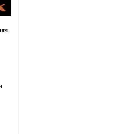
иям
и