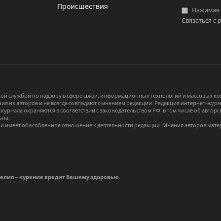
Происшествия
Нажимая «
Связаться с 
й службой по надзору в сфере связи, информационных технологий и массовых 
я их авторов и не всегда совпадают с мнением редакции. Редакция интернет-журна
-журнала охраняются в соответствии с законодательством РФ, в том числе об авт
ьна.
и имеет обособленное отношение к деятельности редакции. Мнения авторов мате
делия – курение вредит Вашему здоровью.