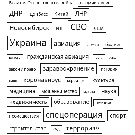
Великая Отечественная война
Владимир Путин
ДНР
ЛНР
Китай
Донбасс
СВО
Новосибирск
США
РПЦ
Украина
авиация
армия
бюджет
гражданская авиация
жкх
власть
дети
здравоохранение
история
закон и право
коронавирус
культура
коррупция
кино
медицина
наука
мошенничество
музыка
образование
недвижимость
политика
спецоперация
спорт
происшествия
терроризм
строительство
суд