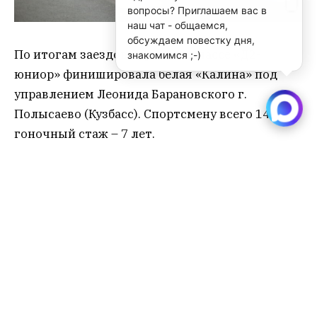
вопросы? Приглашаем вас в
наш чат - общаемся,
обсуждаем повестку дня,
По итогам заездов первым в классе «Д2-
знакомимся ;-)
юниор» финишировала белая «Калина» под
управлением Леонида Барановского г.
Полысаево (Кузбасс). Спортсмену всего 14 лет,
гоночный стаж – 7 лет.
«Было жарко, хотелось дождя.
Больше люблю грязь. Когда
скользко, интереснее», – говорит
Леонид Барановский.
Победу в классе «Д3-мини» одержал Вячеслав