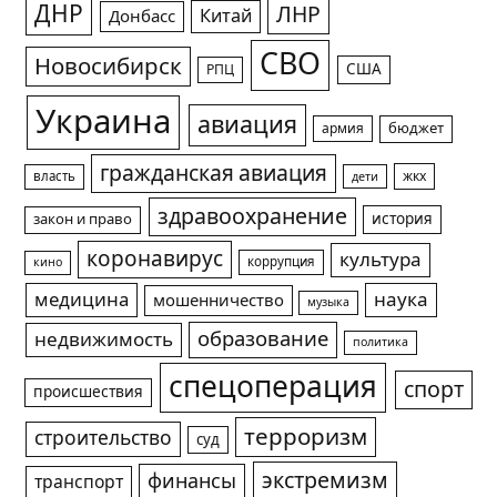
ДНР
ЛНР
Китай
Донбасс
СВО
Новосибирск
США
РПЦ
Украина
авиация
армия
бюджет
гражданская авиация
жкх
власть
дети
здравоохранение
история
закон и право
коронавирус
культура
коррупция
кино
медицина
наука
мошенничество
музыка
образование
недвижимость
политика
спецоперация
спорт
происшествия
терроризм
строительство
суд
экстремизм
финансы
транспорт