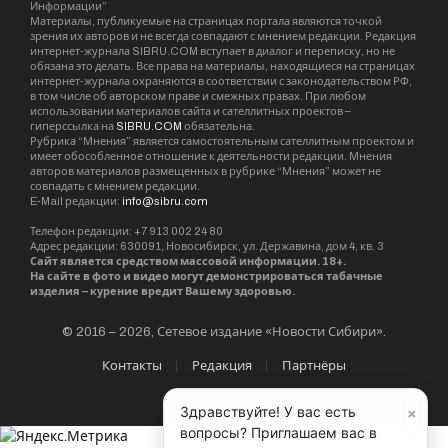
Информации”
Материалы, публикуемые на страницах портала являются точкой
зрения их авторов и не всегда совпадают с мнением редакции. Редакция
интернет-журнала SIBRU.COM вступает в диалог и переписку, но не
обязана это делать. Все права на материалы, находящиеся на страницах
интернет-журнала охраняются в соответствии с законодательством РФ,
в том числе об авторском праве и смежных правах. При любом
использовании материалов сайта и сателлитных проектов –
гиперссылка на
SIBRU.COM
обязательна.
Рубрика “Мнения” является самостоятельным сателлитным проектом и
имеет обособленное отношение к деятельности редакции. Мнения
авторов материалов размещенных в рубрике “Мнения” может не
совпадать с мнением редакции.
E-Mail редакции:
info@sibru.com
Телефон редакции: +7 913 002 24 80
Адрес редакции: 630091, Новосибирск, ул. Державина, дом 4, кв. 3
Сайт является средством массовой информации. 18+.
На сайте в фото и видео могут демонстрироваться табачные
изделия – курение вредит Вашему здоровью.
© 2016 – 2026, Сетевое издание «Новости Сибири».
Контакты
Редакция
Партнёры
×
Здравствуйте! У вас есть
вопросы? Приглашаем вас в