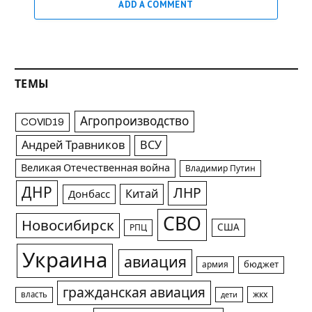
ADD A COMMENT
ТЕМЫ
Агропроизводство
COVID19
Андрей Травников
ВСУ
Великая Отечественная война
Владимир Путин
ДНР
ЛНР
Китай
Донбасс
СВО
Новосибирск
США
РПЦ
Украина
авиация
армия
бюджет
гражданская авиация
жкх
власть
дети