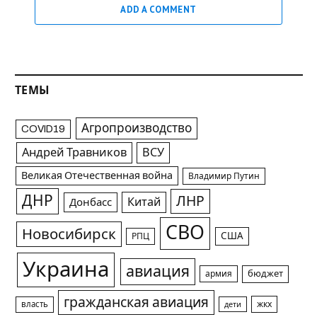
ADD A COMMENT
ТЕМЫ
Агропроизводство
COVID19
Андрей Травников
ВСУ
Великая Отечественная война
Владимир Путин
ДНР
ЛНР
Китай
Донбасс
СВО
Новосибирск
США
РПЦ
Украина
авиация
армия
бюджет
гражданская авиация
жкх
власть
дети