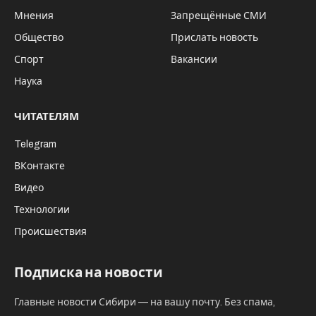
Первый день государственного визита
Владимира Путина в Пекин завершился
без галстуков. И еще один символ: во время
переговоров китайцы дали знак всем, кто
знает восточную философию. Пионы в
центре стола – символ процветания и
уважения. Причем взаимного.
России, например, есть что предложить в
обмен на технологии из Поднебесной, кроме
сырья. В правительстве заявили, что новый
китайский авиалайнер может получить
российские двигатели.