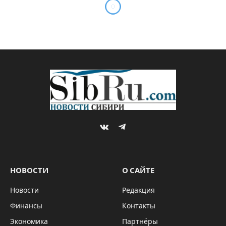
Путин в Китае: “Чувствую
себя как дома”
By
Sibru.Com
17.05.2024
Комментариев нет
*ГЛАВНОЕ
4 Mins Read