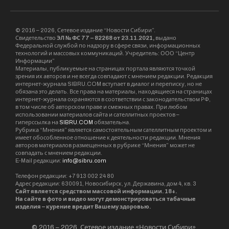
© 2016 – 2026, Сетевое издание “Новости Сибири”.
Свидетельство
ЭЛ № ФС 77 – 82268 от 23.11.2021,
выдано
Федеральной службой по надзору в сфере связи, информационных
технологий и массовых коммуникаций. Учредитель: ООО “Центр
Информации”
Материалы, публикуемые на страницах портала являются точкой
зрения их авторов и не всегда совпадают с мнением редакции. Редакция
интернет-журнала SIBRU.COM вступает в диалог и переписку, но не
обязана это делать. Все права на материалы, находящиеся на страницах
интернет-журнала охраняются в соответствии с законодательством РФ,
в том числе об авторском праве и смежных правах. При любом
использовании материалов сайта и сателлитных проектов –
гиперссылка на
SIBRU.COM
обязательна.
Рубрика “Мнения” является самостоятельным сателлитным проектом и
имеет обособленное отношение к деятельности редакции. Мнения
авторов материалов размещенных в рубрике “Мнения” может не
совпадать с мнением редакции.
E-Mail редакции:
info@sibru.com
Телефон редакции: +7 913 002 24 80
Адрес редакции: 630091, Новосибирск, ул. Державина, дом 4, кв. 3
Сайт является средством массовой информации. 18+.
На сайте в фото и видео могут демонстрироваться табачные
изделия – курение вредит Вашему здоровью.
© 2016 – 2026, Сетевое издание «Новости Сибири».