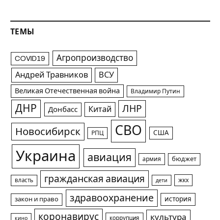
ТЕМЫ
Агропроизводство
COVID19
Андрей Травников
ВСУ
Великая Отечественная война
Владимир Путин
ДНР
ЛНР
Китай
Донбасс
СВО
Новосибирск
США
РПЦ
Украина
авиация
армия
бюджет
гражданская авиация
жкх
власть
дети
здравоохранение
история
закон и право
коронавирус
культура
коррупция
кино