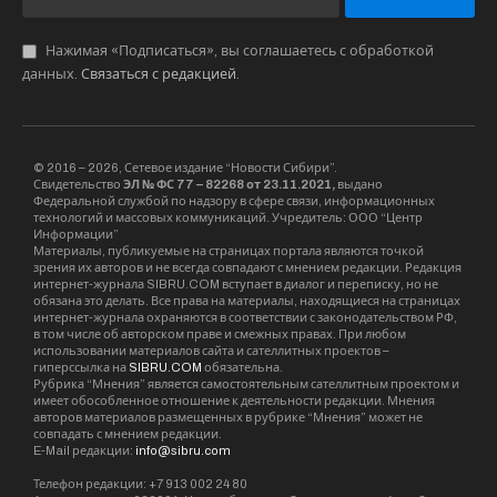
Беременная супруга террориста не знала о
планах мужа устроить расправу над людьми.
Когда она услышала новость о его
причастности, потеряла сознание и сейчас
находится в реанимации. Где сейчас ее четыре
ребенка — неизвестно.
Один из родственников Мирзоевых* заявил,
что вся семья отреклась от них после
случившегося.
Родные, у которых Мирзоев* нашел приют в
новосибирской квартире, осудили его
поступок и прокляли. Родители террориста
извинились за поступок сына в “Крокус Сите