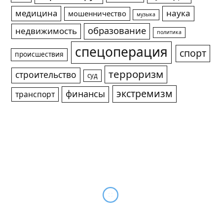
медицина
наука
мошенничество
музыка
образование
недвижимость
политика
спецоперация
спорт
происшествия
терроризм
строительство
суд
экстремизм
финансы
транспорт
От террориста Мирзоева*