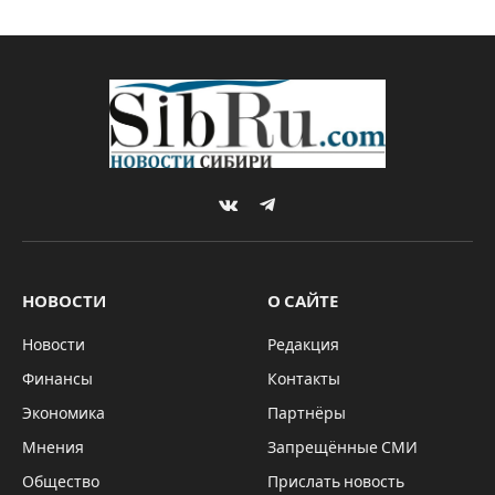
отрекся весь род
By
Михаил МЕЛЬНИКОВ
05.04.2024
Updated:
05.04.2024
Комментариев нет
2 Mins Read
МНЕНИЯ
Этот ушлепок стал первым, от кого