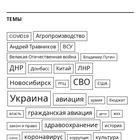
ТЕМЫ
Агропроизводство
COVID19
Андрей Травников
ВСУ
Великая Отечественная война
Владимир Путин
ДНР
ЛНР
Китай
Донбасс
СВО
Новосибирск
США
РПЦ
Украина
авиация
армия
бюджет
гражданская авиация
жкх
власть
дети
здравоохранение
история
закон и право
коронавирус
культура
коррупция
кино