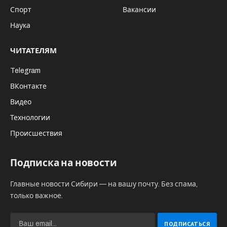
отреклась вся семья и не побоялась об этом
заявить открыто и официально. И дело не в
том, что ему грозит пожизненное
заключение, а в случае решения об
экстрадиции в Беларусь – смертная казнь.
Дело в том, что он не часть семейного
картеля, а обычный выродок, за которого
его семье можно только посочувствовать.
В Таджикистане проживает жена террориста
Далерджона Мирзоева*
(внесен в список
террористов и экстремистов
Росфинмониторинга)
, напавшего на “Крокус
Сити Холл” — она с четырьмя детьми (а на
подходе и пятый) осталась без семейной
поддержки.