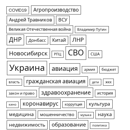
Агропроизводство
COVID19
Андрей Травников
ВСУ
Великая Отечественная война
Владимир Путин
ДНР
ЛНР
Китай
Донбасс
СВО
Новосибирск
США
РПЦ
Украина
авиация
армия
бюджет
гражданская авиация
жкх
власть
дети
здравоохранение
история
закон и право
коронавирус
культура
коррупция
кино
медицина
наука
мошенничество
музыка
образование
недвижимость
политика