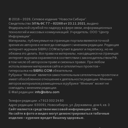
© 2016 – 2026, Сетевое издание “Новости Сибири”.
Свидетельство
ЭЛ № ФС 77 – 82268 от 23.11.2021,
выдано
Федеральной службой по надзору в сфере связи, информационных
технологий и массовых коммуникаций. Учредитель: ООО “Центр
Информации”
Материалы, публикуемые на страницах портала являются точкой
зрения их авторов и не всегда совпадают с мнением редакции. Редакция
интернет-журнала SIBRU.COM вступает в диалог и переписку, но не
обязана это делать. Все права на материалы, находящиеся на страницах
интернет-журнала охраняются в соответствии с законодательством РФ,
в том числе об авторском праве и смежных правах. При любом
использовании материалов сайта и сателлитных проектов –
гиперссылка на
SIBRU.COM
обязательна.
Рубрика “Мнения” является самостоятельным сателлитным проектом и
имеет обособленное отношение к деятельности редакции. Мнения
авторов материалов размещенных в рубрике “Мнения” может не
совпадать с мнением редакции.
E-Mail редакции:
info@sibru.com
Телефон редакции: +7 913 002 24 80
Адрес редакции: 630091, Новосибирск, ул. Державина, дом 4, кв. 3
Сайт является средством массовой информации. 18+.
На сайте в фото и видео могут демонстрироваться табачные
изделия – курение вредит Вашему здоровью.