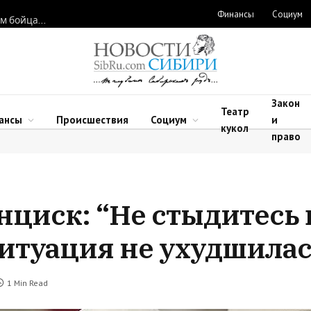
Финансы
Социум
Новосибирские нейрохирурги восстановили функции рук двум бойцам после минно-взрывных травм
Закон
Театр
ансы
Происшествия
Социум
и
кукол
право
циск: “Не стыдитесь 
ситуация не ухудшилас
1 Min Read