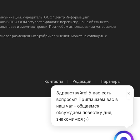
коммуникаций. Учредитель: ООО “Центр Информации”
ла SIBRU.COM вступает в диалог и переписку, но не обязана это
орском праве и смежных правах. При любом использовании материалов
риалов размещенных в рубрике “Мнения” может не совпадать с
Контакты
Редакция
Партнёры
×
Здравствуйте! У вас есть
вопросы? Приглашаем вас в
наш чат - общаемся,
обсуждаем повестку дня,
знакомимся ;-)