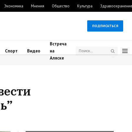
Экономика
Мнения
Общество
Культура
Здравоохранени
ПОДПИСАТЬСЯ
Встреча
Спорт
Видео
на
Аляске
вести
ь”