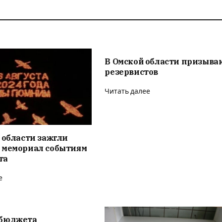
В Омской области призыва
резервистов
Читать далее
 области зажгли
 мемориал событиям
та
е
бюджета