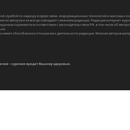
й службой по надзору в сфере связи, информационных технологий и массовых 
я их авторов и не всегда совпадают с мнением редакции. Редакция интернет-журна
-журнала охраняются в соответствии с законодательством РФ, в том числе об авт
ьна.
и имеет обособленное отношение к деятельности редакции. Мнения авторов мате
делия – курение вредит Вашему здоровью.