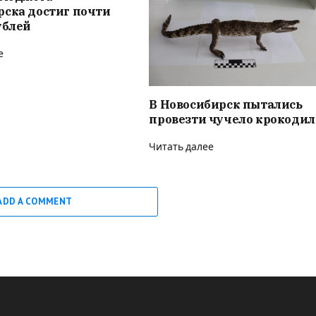
рска достиг почти
ублей
е
В Новосибирск пытались
провезти чучело крокодил
Читать далее
ADD A COMMENT