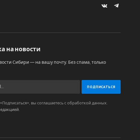
VKontakte
Telegram
а на новости
вости Сибири — на вашу почту. Без спама, только
Подписаться», вы соглашаетесь с обработкой данных.
редакцией
.