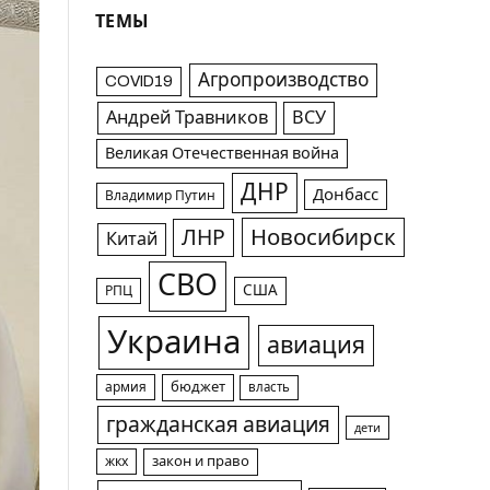
ТЕМЫ
Агропроизводство
COVID19
Андрей Травников
ВСУ
Великая Отечественная война
ДНР
Донбасс
Владимир Путин
Новосибирск
ЛНР
Китай
СВО
США
РПЦ
Украина
авиация
армия
бюджет
власть
гражданская авиация
дети
жкх
закон и право