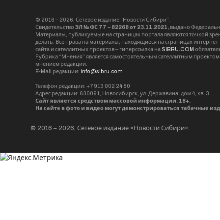
© 2016 – 2026, Сетевое издание “Новости Сибири”.
Свидетельство
ЭЛ № ФС 77 – 82268 от 23.11.2021,
выдано Федерально
Материалы, публикуемые на страницах портала являются точкой зрени
делать. Все права на материалы, находящиеся на страницах интернет
сайта и сателлитных проектов – гиперссылка на
SIBRU.COM
обязател
Рубрика “Мнения” является самостоятельным сателлитным проектом 
мнением редакции.
E-Mail редакции:
info@sibru.com
Телефон редакции: +7 913 002 24 80
Адрес редакции: 630091, Новосибирск, ул. Державина, дом 4, кв. 3
Сайт является средством массовой информации. 18+.
На сайте в фото и видео могут демонстрироваться табачные из
© 2016 – 2026, Сетевое издание «Новости Сибири».