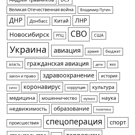
Великая Отечественная война
Владимир Путин
ДНР
ЛНР
Китай
Донбасс
СВО
Новосибирск
США
РПЦ
Украина
авиация
армия
бюджет
гражданская авиация
жкх
власть
дети
здравоохранение
история
закон и право
коронавирус
культура
коррупция
кино
медицина
наука
мошенничество
музыка
образование
недвижимость
политика
спецоперация
спорт
происшествия