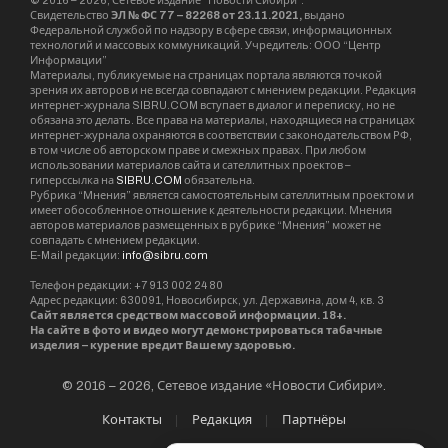
© 2016 – 2026, Сетевое издание “Новости Сибири”.
Свидетельство
ЭЛ № ФС 77 – 82268 от 23.11.2021,
выдано
Федеральной службой по надзору в сфере связи, информационных
технологий и массовых коммуникаций. Учредитель: ООО “Центр
Информации”
Материалы, публикуемые на страницах портала являются точкой
зрения их авторов и не всегда совпадают с мнением редакции. Редакция
интернет-журнала SIBRU.COM вступает в диалог и переписку, но не
обязана это делать. Все права на материалы, находящиеся на страницах
интернет-журнала охраняются в соответствии с законодательством РФ,
в том числе об авторском праве и смежных правах. При любом
использовании материалов сайта и сателлитных проектов –
гиперссылка на
SIBRU.COM
обязательна.
Рубрика “Мнения” является самостоятельным сателлитным проектом и
имеет обособленное отношение к деятельности редакции. Мнения
авторов материалов размещенных в рубрике “Мнения” может не
совпадать с мнением редакции.
E-Mail редакции:
info@sibru.com
Телефон редакции: +7 913 002 24 80
Адрес редакции: 630091, Новосибирск, ул. Державина, дом 4, кв. 3
Сайт является средством массовой информации. 18+.
На сайте в фото и видео могут демонстрироваться табачные
изделия – курение вредит Вашему здоровью.
© 2016 – 2026, Сетевое издание «Новости Сибири».
Контакты
Редакция
Партнёры