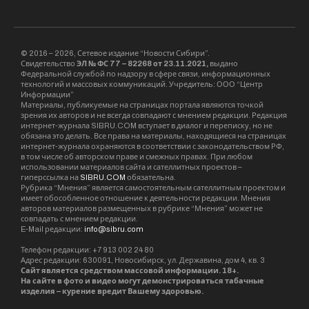
© 2016 – 2026, Сетевое издание “Новости Сибири”.
Свидетельство
ЭЛ № ФС 77 – 82268 от 23.11.2021,
выдано
Федеральной службой по надзору в сфере связи, информационных
технологий и массовых коммуникаций. Учредитель: ООО “Центр
Информации”
Материалы, публикуемые на страницах портала являются точкой
зрения их авторов и не всегда совпадают с мнением редакции. Редакция
интернет-журнала SIBRU.COM вступает в диалог и переписку, но не
обязана это делать. Все права на материалы, находящиеся на страницах
интернет-журнала охраняются в соответствии с законодательством РФ,
в том числе об авторском праве и смежных правах. При любом
использовании материалов сайта и сателлитных проектов –
гиперссылка на
SIBRU.COM
обязательна.
Рубрика “Мнения” является самостоятельным сателлитным проектом и
имеет обособленное отношение к деятельности редакции. Мнения
авторов материалов размещенных в рубрике “Мнения” может не
совпадать с мнением редакции.
E-Mail редакции:
info@sibru.com
Телефон редакции: +7 913 002 24 80
Адрес редакции: 630091, Новосибирск, ул. Державина, дом 4, кв. 3
Сайт является средством массовой информации. 18+.
На сайте в фото и видео могут демонстрироваться табачные
изделия – курение вредит Вашему здоровью.