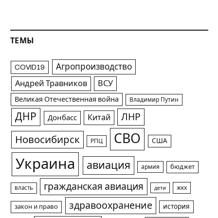
ТЕМЫ
Агропроизводство
COVID19
Андрей Травников
ВСУ
Великая Отечественная война
Владимир Путин
ДНР
ЛНР
Китай
Донбасс
СВО
Новосибирск
США
РПЦ
Украина
авиация
армия
бюджет
гражданская авиация
жкх
власть
дети
здравоохранение
история
закон и право