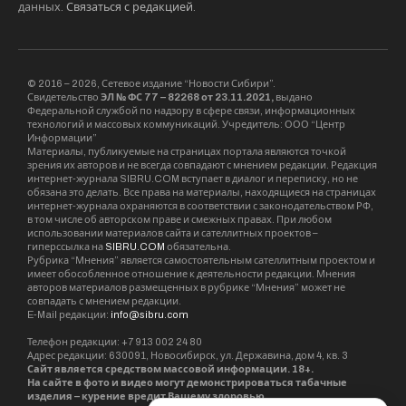
данных.
Связаться с редакцией
.
© 2016 – 2026, Сетевое издание “Новости Сибири”.
Свидетельство
ЭЛ № ФС 77 – 82268 от 23.11.2021,
выдано
Федеральной службой по надзору в сфере связи, информационных
технологий и массовых коммуникаций. Учредитель: ООО “Центр
Информации”
Материалы, публикуемые на страницах портала являются точкой
зрения их авторов и не всегда совпадают с мнением редакции. Редакция
интернет-журнала SIBRU.COM вступает в диалог и переписку, но не
обязана это делать. Все права на материалы, находящиеся на страницах
интернет-журнала охраняются в соответствии с законодательством РФ,
в том числе об авторском праве и смежных правах. При любом
использовании материалов сайта и сателлитных проектов –
гиперссылка на
SIBRU.COM
обязательна.
Рубрика “Мнения” является самостоятельным сателлитным проектом и
имеет обособленное отношение к деятельности редакции. Мнения
авторов материалов размещенных в рубрике “Мнения” может не
совпадать с мнением редакции.
E-Mail редакции:
info@sibru.com
Телефон редакции: +7 913 002 24 80
Адрес редакции: 630091, Новосибирск, ул. Державина, дом 4, кв. 3
Сайт является средством массовой информации. 18+.
На сайте в фото и видео могут демонстрироваться табачные
изделия – курение вредит Вашему здоровью.