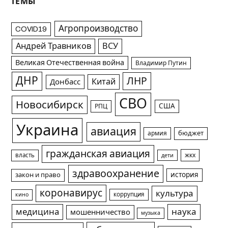
ТЕМЫ
Агропроизводство
COVID19
Андрей Травников
ВСУ
Великая Отечественная война
Владимир Путин
ДНР
ЛНР
Китай
Донбасс
СВО
Новосибирск
США
РПЦ
Украина
авиация
армия
бюджет
гражданская авиация
жкх
власть
дети
здравоохранение
история
закон и право
коронавирус
культура
коррупция
кино
медицина
наука
мошенничество
музыка