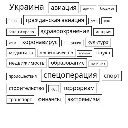
Украина
авиация
армия
бюджет
гражданская авиация
жкх
власть
дети
здравоохранение
история
закон и право
коронавирус
культура
коррупция
кино
медицина
наука
мошенничество
музыка
образование
недвижимость
политика
спецоперация
спорт
происшествия
терроризм
строительство
суд
экстремизм
финансы
транспорт