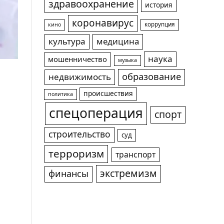
здравоохранение
история
коронавирус
коррупция
кино
культура
медицина
наука
мошенничество
музыка
образование
недвижимость
происшествия
политика
спецоперация
спорт
строительство
суд
терроризм
транспорт
экстремизм
финансы