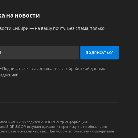
а на новости
вости Сибири — на вашу почту. Без спама, только
Подписаться», вы соглашаетесь с обработкой данных.
редакцией
.
коммуникаций. Учредитель: ООО “Центр Информации”
ла SIBRU.COM вступает в диалог и переписку, но не обязана это
орском праве и смежных правах. При любом использовании материалов