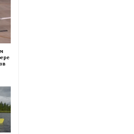
ам
фере
ов