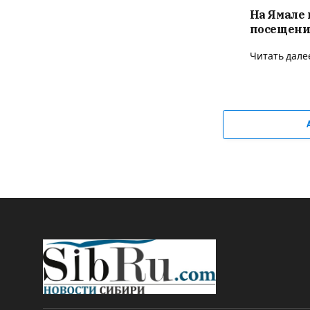
На Ямале 
посещени
Читать дале