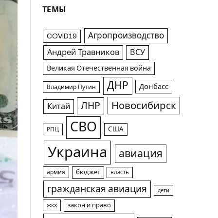
ТЕМЫ
Агропроизводство
COVID19
Андрей Травников
ВСУ
Великая Отечественная война
ДНР
Донбасс
Владимир Путин
Новосибирск
ЛНР
Китай
СВО
США
РПЦ
Украина
авиация
армия
бюджет
власть
гражданская авиация
дети
жкх
закон и право