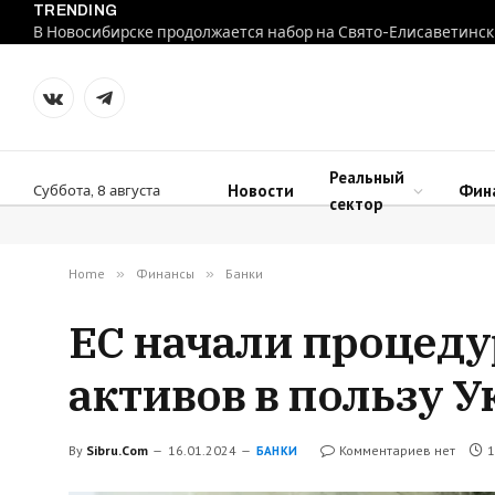
TRENDING
В Новосибирске продолжается набор на Свято-Елисаветинск
VKontakte
Telegram
Реальный
Новости
Фин
Суббота, 8 августа
сектор
Home
»
Финансы
»
Банки
ЕС начали процеду
активов в пользу 
By
Sibru.Com
16.01.2024
Комментариев нет
1
БАНКИ