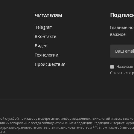
Подписк
ЧИТАТЕЛЯМ
Telegram
Главные но
важное.
ВКонтакте
Видео
И
Технологии
Происшествия
Нажимая «
Связаться с 
й службой по надзору в сфере связи, информационных технологий и массовых 
я их авторов и не всегда совпадают с мнением редакции. Редакция интернет-журна
-журнала охраняются в соответствии с законодательством РФ, в том числе об авт
ьна.