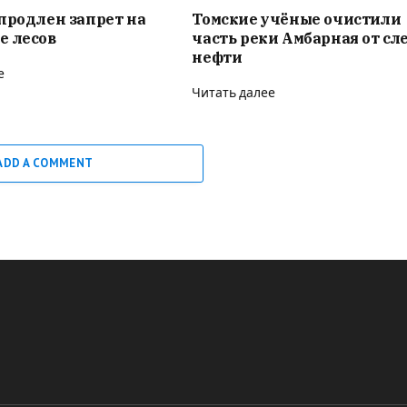
продлен запрет на
Томские учёные очистили
е лесов
часть реки Амбарная от сл
нефти
е
Читать далее
ADD A COMMENT