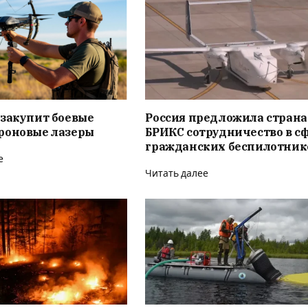
 закупит боевые
Россия предложила стран
роновые лазеры
БРИКС сотрудничество в с
гражданских беспилотник
е
Читать далее