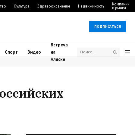
Компании
тво
Культура
Здравоохранение
Недвижимость
и рынки
ПОДПИСАТЬСЯ
Встреча
Спорт
Видео
на
Аляске
российских