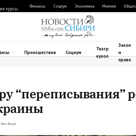
Финансы
Социум
Экономика
Мнения
Общес
ие курсы
Закон
Театр
ансы
Происшествия
Социум
и
кукол
право
ру “переписывания” 
Украины
 Min Read