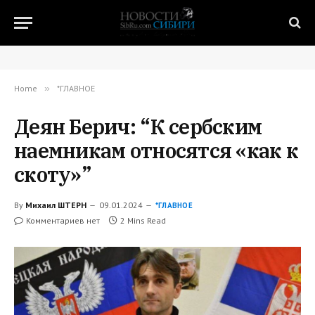
Home
»
*ГЛАВНОЕ
Деян Берич: “К сербским
наемникам относятся «как к
скоту»”
By
Михаил ШТЕРН
09.01.2024
*ГЛАВНОЕ
Комментариев нет
2 Mins Read