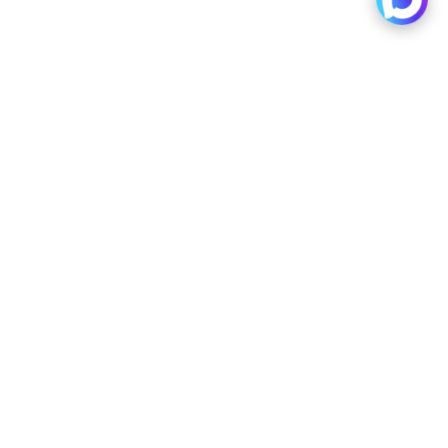
KEEP READING
В Омской области призывают резервистов
Читать далее
Лариса Долина получает спецпенсию от
правительства Москвы “уже 5 лет”
Читать далее
Дефицит бюджета Новосибирска достиг
почти 400 млн рублей
Читать далее