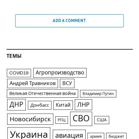
ADD A COMMENT
ТЕМЫ
Агропроизводство
COVID19
Андрей Травников
ВСУ
Великая Отечественная война
Владимир Путин
ДНР
ЛНР
Китай
Донбасс
СВО
Новосибирск
США
РПЦ
Украина
авиация
армия
бюджет