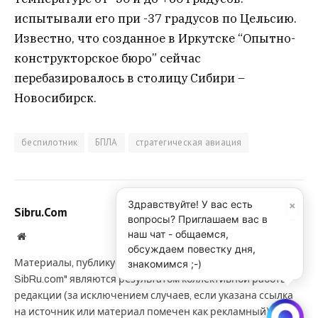
испытывали его при -37 градусов по Цельсию.
Известно, что созданное в Иркутске “Опытно-
конструкторское бюро” сейчас
перебазировалось в столицу Сибири –
Новосибирск.
беспилотник
БПЛА
стратегическая авиация
×
Здравствуйте! У вас есть
Sibru.Com
вопросы? Приглашаем вас в
наш чат - общаемся,
Website
обсуждаем повестку дня,
знакомимся ;-)
Материалы, публикуемые за авторством "Редакция
SibRu.com" являются результатом коллективной работы
редакции (за исключением случаев, если указана ссылка
на источник или материал помечен как рекламный).