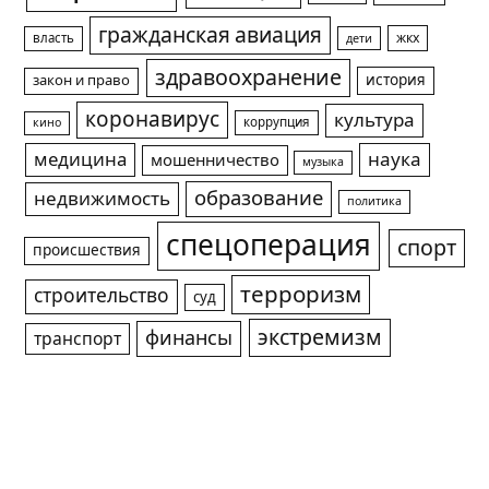
гражданская авиация
жкх
власть
дети
здравоохранение
история
закон и право
коронавирус
культура
коррупция
кино
медицина
наука
мошенничество
музыка
образование
недвижимость
политика
спецоперация
спорт
происшествия
терроризм
строительство
суд
экстремизм
финансы
транспорт