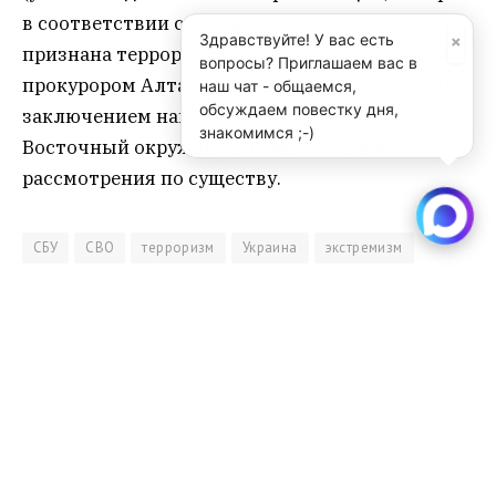
в соответствии с законодательством РФ
×
Здравствуйте! У вас есть
признана террористической) с утвержденным
вопросы? Приглашаем вас в
прокурором Алтайского края обвинительным
наш чат - общаемся,
обсуждаем повестку дня,
заключением направлены в Первый
знакомимся ;-)
Восточный окружной военный суд для
рассмотрения по существу.
СБУ
СВО
терроризм
Украина
экстремизм
Sibru.Com
Website
Материалы, публикуемые за авторством "Редакция
SibRu.com" являются результатом коллективной работы
редакции (за исключением случаев, если указана ссылка