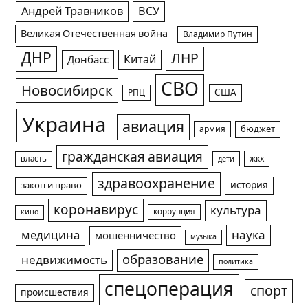
Андрей Травников
ВСУ
Великая Отечественная война
Владимир Путин
ДНР
ЛНР
Китай
Донбасс
СВО
Новосибирск
США
РПЦ
Украина
авиация
армия
бюджет
гражданская авиация
жкх
власть
дети
здравоохранение
история
закон и право
коронавирус
культура
коррупция
кино
медицина
наука
мошенничество
музыка
образование
недвижимость
политика
спецоперация
спорт
происшествия