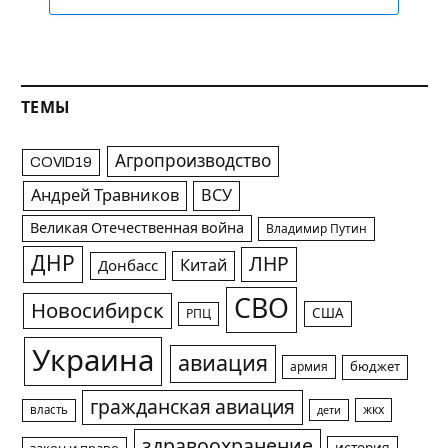
ТЕМЫ
Агропроизводство
COVID19
Андрей Травников
ВСУ
Великая Отечественная война
Владимир Путин
ДНР
ЛНР
Китай
Донбасс
СВО
Новосибирск
США
РПЦ
Украина
авиация
армия
бюджет
гражданская авиация
жкх
власть
дети
здравоохранение