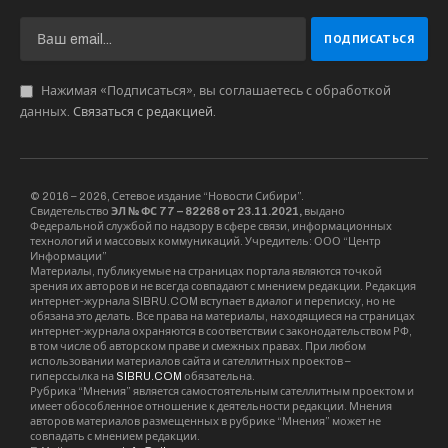
Нажимая «Подписаться», вы соглашаетесь с обработкой
данных.
Связаться с редакцией
.
© 2016 – 2026, Сетевое издание “Новости Сибири”.
Свидетельство
ЭЛ № ФС 77 – 82268 от 23.11.2021,
выдано
Федеральной службой по надзору в сфере связи, информационных
технологий и массовых коммуникаций. Учредитель: ООО “Центр
Информации”
Материалы, публикуемые на страницах портала являются точкой
зрения их авторов и не всегда совпадают с мнением редакции. Редакция
интернет-журнала SIBRU.COM вступает в диалог и переписку, но не
обязана это делать. Все права на материалы, находящиеся на страницах
интернет-журнала охраняются в соответствии с законодательством РФ,
в том числе об авторском праве и смежных правах. При любом
использовании материалов сайта и сателлитных проектов –
гиперссылка на
SIBRU.COM
обязательна.
Рубрика “Мнения” является самостоятельным сателлитным проектом и
имеет обособленное отношение к деятельности редакции. Мнения
авторов материалов размещенных в рубрике “Мнения” может не
совпадать с мнением редакции.