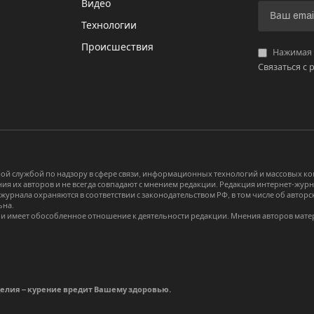
Видео
И
Технологии
Происшествия
Нажимая «
Связаться с 
й службой по надзору в сфере связи, информационных технологий и массовых 
я их авторов и не всегда совпадают с мнением редакции. Редакция интернет-журна
-журнала охраняются в соответствии с законодательством РФ, в том числе об авт
ьна.
и имеет обособленное отношение к деятельности редакции. Мнения авторов мате
делия – курение вредит Вашему здоровью.