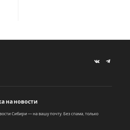
VKontakte
Telegram
а на новости
вости Сибири — на вашу почту. Без спама, только