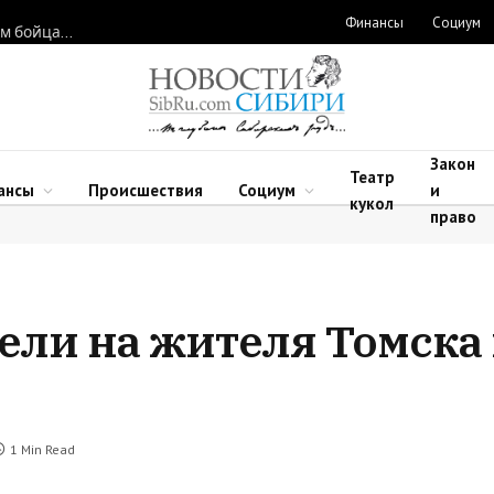
Финансы
Социум
Новосибирские нейрохирурги восстановили функции рук двум бойцам после минно-взрывных травм
Закон
Театр
ансы
Происшествия
Социум
и
кукол
право
ели на жителя Томска 
1 Min Read