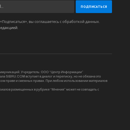
Подписаться», вы соглашаетесь с обработкой данных.
редакцией
.
коммуникаций. Учредитель: ООО “Центр Информации”
ла SIBRU.COM вступает в диалог и переписку, но не обязана это
орском праве и смежных правах. При любом использовании материалов
риалов размещенных в рубрике “Мнения” может не совпадать с