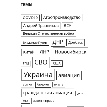
ТЕМЫ
Агропроизводство
COVID19
Андрей Травников
ВСУ
Великая Отечественная война
ДНР
Донбасс
Владимир Путин
Новосибирск
ЛНР
Китай
СВО
США
РПЦ
Украина
авиация
армия
бюджет
власть
гражданская авиация
дети
жкх
закон и право