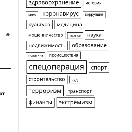
здравоохранение
история
коронавирус
коррупция
кино
культура
медицина
наука
Website
мошенничество
музыка
образование
а
недвижимость
происшествия
политика
спецоперация
спорт
строительство
суд
терроризм
транспорт
ют
экстремизм
финансы