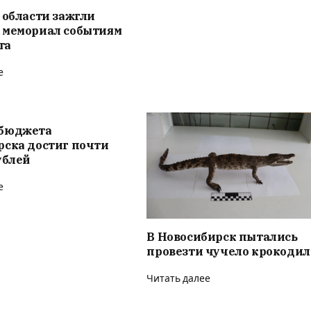
 области зажгли
 мемориал событиям
та
е
бюджета
рска достиг почти
ублей
е
В Новосибирск пытались
провезти чучело крокодил
Читать далее