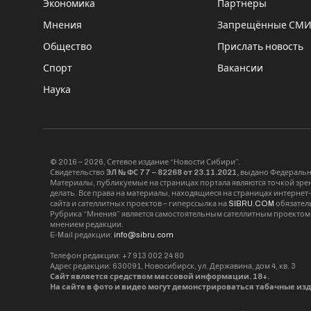
Экономика
Партнёры
Мнения
Запрещённые СМ
Общество
Прислать новость
Спорт
Вакансии
Наука
© 2016 – 2026, Сетевое издание “Новости Сибири”.
Свидетельство
ЭЛ № ФС 77 – 82268 от 23.11.2021,
выдано Федерально
Материалы, публикуемые на страницах портала являются точкой зрени
делать. Все права на материалы, находящиеся на страницах интернет
сайта и сателлитных проектов – гиперссылка на
SIBRU.COM
обязател
Рубрика “Мнения” является самостоятельным сателлитным проектом 
мнением редакции.
E-Mail редакции:
info@sibru.com
Телефон редакции: +7 913 002 24 80
Адрес редакции: 630091, Новосибирск, ул. Державина, дом 4, кв. 3
Сайт является средством массовой информации. 18+.
На сайте в фото и видео могут демонстрироваться табачные из