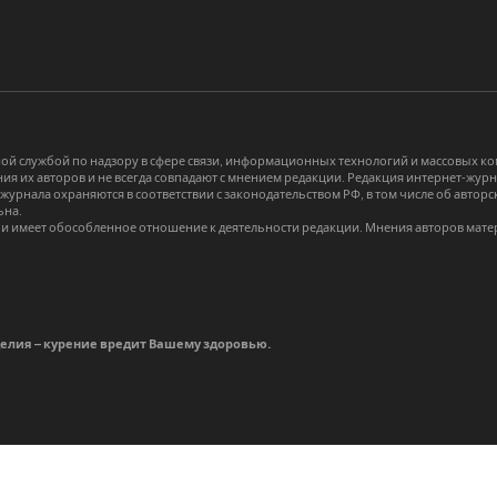
й службой по надзору в сфере связи, информационных технологий и массовых 
я их авторов и не всегда совпадают с мнением редакции. Редакция интернет-журна
-журнала охраняются в соответствии с законодательством РФ, в том числе об авт
ьна.
и имеет обособленное отношение к деятельности редакции. Мнения авторов мате
делия – курение вредит Вашему здоровью.