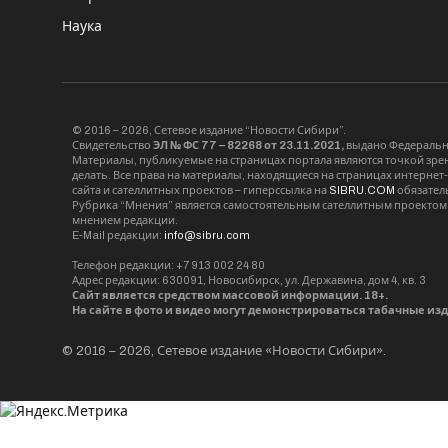
Наука
© 2016 – 2026, Сетевое издание “Новости Сибири”.
Свидетельство
ЭЛ № ФС 77 – 82268 от 23.11.2021,
выдано Федерально
Материалы, публикуемые на страницах портала являются точкой зрени
делать. Все права на материалы, находящиеся на страницах интернет
сайта и сателлитных проектов – гиперссылка на
SIBRU.COM
обязател
Рубрика “Мнения” является самостоятельным сателлитным проектом 
мнением редакции.
E-Mail редакции:
info@sibru.com
Телефон редакции: +7 913 002 24 80
Адрес редакции: 630091, Новосибирск, ул. Державина, дом 4, кв. 3
Сайт является средством массовой информации. 18+.
На сайте в фото и видео могут демонстрироваться табачные из
© 2016 – 2026, Сетевое издание «Новости Сибири».