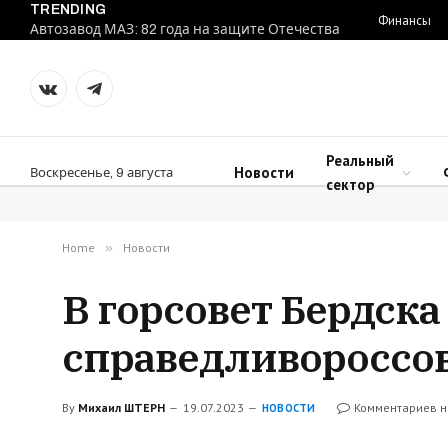
TRENDING
Финансы
Автозавод МАЗ: 82 года на защите Отечества
VKontakte
Telegram
Реальный
Новости
Воскресенье, 9 августа
сектор
Home
»
Новости
В горсовет Бердска
справедливороссо
By
Михаил ШТЕРН
19.07.2023
Комментариев н
НОВОСТИ