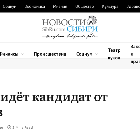
Социум
Экономика
Мнения
Общество
Культура
Здрав
Зак
Театр
Финансы
Происшествия
Социум
и
кукол
пра
 идёт кандидат от
в
ет
2 Mins Read