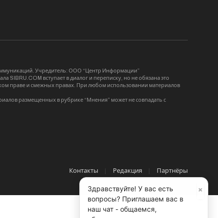
коммуникаций. Учредитель: ООО “Центр Информации”
ла SIBRU.COM вступает в диалог и переписку, но не обязана это
орском праве и смежных правах. При любом использовании материалов
риалов размещенных в рубрике “Мнения” может не совпадать с
Контакты
Редакция
Партнёры
×
Здравствуйте! У вас есть
вопросы? Приглашаем вас в
наш чат - общаемся,