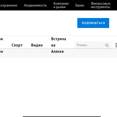
Компании
Финансовые
оохранение
Недвижимость
Банки
и рынки
инструменты
ПОДПИСАТЬСЯ
он
Встреча
Спорт
Видео
на
во
Аляске