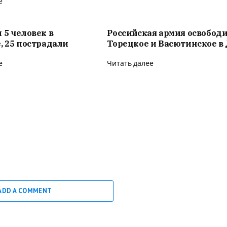
е
 5 человек в
Российская армия освобод
, 25 пострадали
Торецкое и Васютинское в
е
Читать далее
ADD A COMMENT