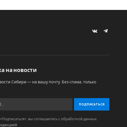
VKontakte
Telegram
а на новости
вости Сибири — на вашу почту. Без спама, только
Подписаться», вы соглашаетесь с обработкой данных.
редакцией
.