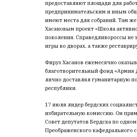
предоставляют площади для рабо
предпринимательским и иным общ
имеют места для собраний. Там ж
Хасановым проект «Школа активно
поколения. Справедливороссы не з
игры во дворах, а также реставри
Фируз Хасанов ежемесячно оказыв
благотворительный фонд «Армия Д
лично доставлял гуманитарную п
республики.
17 июля лидер бердских социалис
избирательную комиссию. Он прим
Совет депутатов Бердска по одном
Преображенского кафедрального со