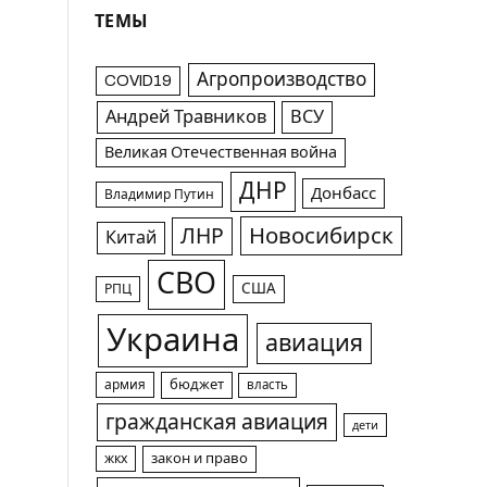
ТЕМЫ
Агропроизводство
COVID19
Андрей Травников
ВСУ
Великая Отечественная война
ДНР
Донбасс
Владимир Путин
Новосибирск
ЛНР
Китай
СВО
США
РПЦ
Украина
авиация
армия
бюджет
власть
гражданская авиация
дети
жкх
закон и право