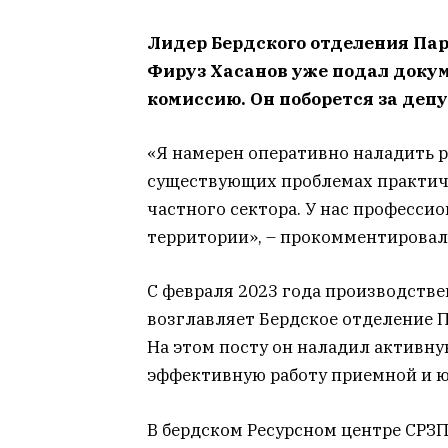
Лидер Бердского отделения П
Фируз Хасанов уже подал доку
комиссию. Он поборется за депу
«Я намерен оперативно наладить ра
существующих проблемах практич
частного сектора. У нас професси
территории», – прокомментировал 
С февраля 2023 года производств
возглавляет Бердское отделение
На этом посту он наладил активн
эффективную работу приемной и ю
В бердском Ресурсном центре СРЗП