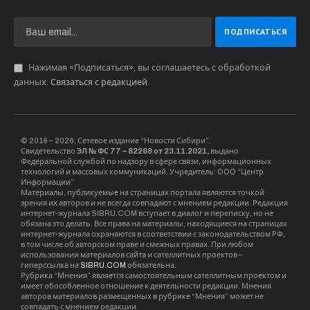
Нажимая «Подписаться», вы соглашаетесь с обработкой
данных.
Связаться с редакцией
.
© 2016 – 2026, Сетевое издание “Новости Сибири”.
Свидетельство
ЭЛ № ФС 77 – 82268 от 23.11.2021,
выдано
Федеральной службой по надзору в сфере связи, информационных
технологий и массовых коммуникаций. Учредитель: ООО “Центр
Информации”
Материалы, публикуемые на страницах портала являются точкой
зрения их авторов и не всегда совпадают с мнением редакции. Редакция
интернет-журнала SIBRU.COM вступает в диалог и переписку, но не
обязана это делать. Все права на материалы, находящиеся на страницах
интернет-журнала охраняются в соответствии с законодательством РФ,
в том числе об авторском праве и смежных правах. При любом
использовании материалов сайта и сателлитных проектов –
гиперссылка на
SIBRU.COM
обязательна.
Рубрика “Мнения” является самостоятельным сателлитным проектом и
имеет обособленное отношение к деятельности редакции. Мнения
авторов материалов размещенных в рубрике “Мнения” может не
совпадать с мнением редакции.