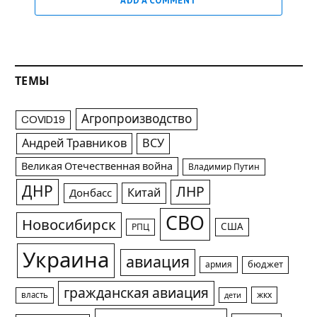
ADD A COMMENT
ТЕМЫ
Агропроизводство
COVID19
Андрей Травников
ВСУ
Великая Отечественная война
Владимир Путин
ДНР
ЛНР
Китай
Донбасс
СВО
Новосибирск
США
РПЦ
Украина
авиация
армия
бюджет
гражданская авиация
жкх
власть
дети