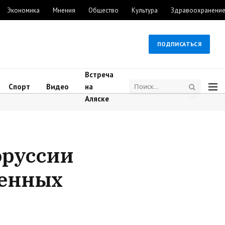
Экономика
Мнения
Общество
Культура
Здравоохранени
ПОДПИСАТЬСЯ
Встреча
Спорт
Видео
на
Аляске
оруссии
венных