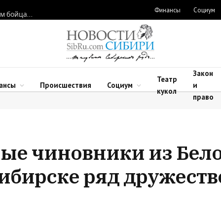
Финансы
Социум
Новосибирские нейрохирурги восстановили функции рук двум бойцам после минно-взрывных травм
Закон
Театр
ансы
Происшествия
Социум
и
кукол
право
ые чиновники из Бел
сибирске ряд дружест