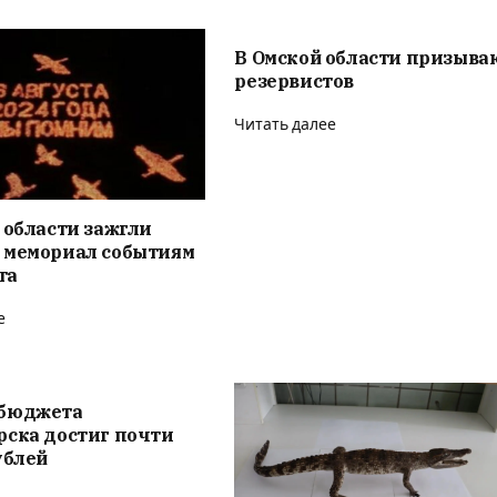
В Омской области призыва
резервистов
Читать далее
 области зажгли
 мемориал событиям
та
е
бюджета
рска достиг почти
ублей