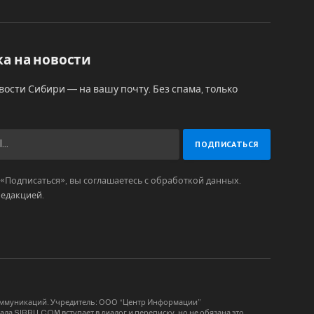
а на новости
вости Сибири — на вашу почту. Без спама, только
Подписаться», вы соглашаетесь с обработкой данных.
редакцией
.
коммуникаций. Учредитель: ООО “Центр Информации”
ла SIBRU.COM вступает в диалог и переписку, но не обязана это