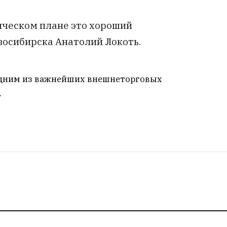
мическом плане это хороший
овосибирска Анатолий Локоть.
одним из важнейших внешнеторговых
.