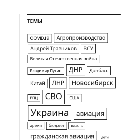
ТЕМЫ
Агропроизводство
COVID19
Андрей Травников
ВСУ
Великая Отечественная война
ДНР
Донбасс
Владимир Путин
Новосибирск
ЛНР
Китай
СВО
США
РПЦ
Украина
авиация
армия
бюджет
власть
гражданская авиация
дети