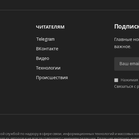
Подписк
ЧИТАТЕЛЯМ
Telegram
Главные но
важное.
ВКонтакте
Видео
И
Технологии
Происшествия
Нажимая «
Связаться с 
й службой по надзору в сфере связи, информационных технологий и массовых 
я их авторов и не всегда совпадают с мнением редакции. Редакция интернет-журна