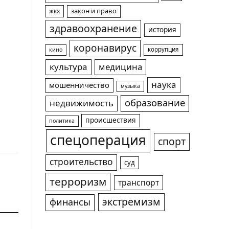
жкх
закон и право
здравоохранение
история
коронавирус
коррупция
кино
культура
медицина
наука
мошенничество
музыка
образование
недвижимость
происшествия
политика
спецоперация
спорт
строительство
суд
терроризм
транспорт
экстремизм
финансы